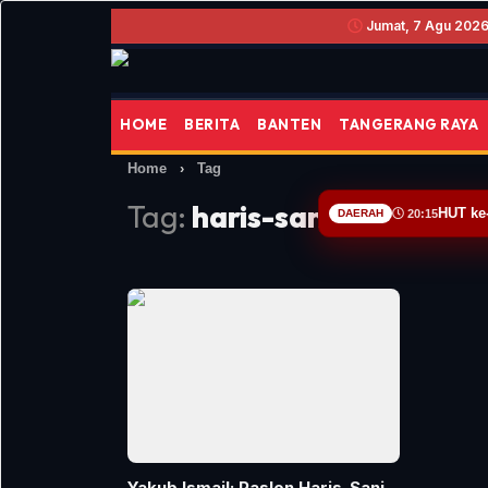
Jumat, 7 Agu 2026 
HOME
BERITA
BANTEN
TANGERANG RAYA
Home
›
Tag
Tag:
haris-sani
HUT ke
DAERAH
20:15
Yakub Ismail: Paslon Haris-Sani