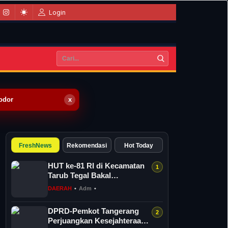
Login
odor
x
FreshNews
Rekomendasi
Hot Today
HUT ke-81 RI di Kecamatan
Tarub Tegal Bakal
Dimeriahkan Permainan
DAERAH
•
Adm
•
Gobak Sodor
DPRD-Pemkot Tangerang
Perjuangkan Kesejahteraan