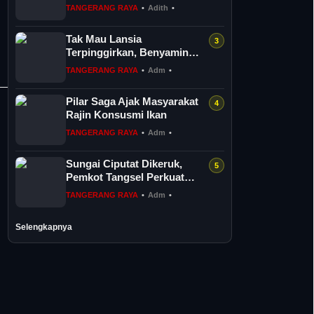
PPPK Penuh Waktu
TANGERANG RAYA
•
Adith
•
Tak Mau Lansia
Terpinggirkan, Benyamin
Perkuat 36 Pos Lansia di
TANGERANG RAYA
•
Adm
•
Tangsel
Pilar Saga Ajak Masyarakat
Rajin Konsusmi Ikan
TANGERANG RAYA
•
Adm
•
Sungai Ciputat Dikeruk,
Pemkot Tangsel Perkuat
Sistem Pengendalian Banjir
TANGERANG RAYA
•
Adm
•
Selengkapnya