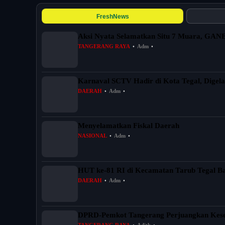
FreshNews
Aksi Nyata Selamatkan Situ 7 Muara, GAN
TANGERANG RAYA
•
Adm
•
Karnaval SCTV Hadir di Kota Tegal, Digela
DAERAH
•
Adm
•
Menyelamatkan Fiskal Daerah
NASIONAL
•
Adm
•
HUT ke-81 RI di Kecamatan Tarub Tegal B
DAERAH
•
Adm
•
DPRD-Pemkot Tangerang Perjuangkan Kes
TANGERANG RAYA
•
Adith
•