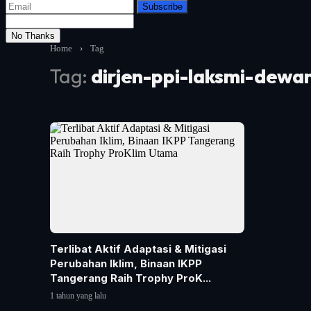
Subscribe
No Thanks
Home
›
Tag
Tag:
dirjen-ppi-laksmi-dewan
Terlibat Aktif Adaptasi & Mitigasi
Perubahan Iklim, Binaan IKPP
Tangerang Raih Trophy ProK...
1 tahun yang lalu