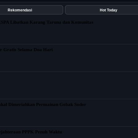
Rekomendasi
Hot Today
ESPA Libatkan Karang Taruna dan Komunitas
r Gratis Selama Dua Hari
akal Dimeriahkan Permainan Gobak Sodor
ejahteraan PPPK Penuh Waktu