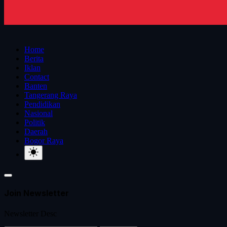
Home
Berita
Iklan
Contact
Banten
Tangerang Raya
Pendidikan
Nasional
Politik
Daerah
Bogor Raya
Join Newsletter
Newsletter Desc