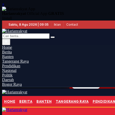
×
Harianrakyat
Official App
GRATIS
Install
Iklan
Contact
Sabtu, 8 Agu 2026 | 09:05
Home
Berita
Banten
Tangerang Raya
Pendidikan
Nasional
Politik
Daerah
Bogor Raya
Aksi
TANGERANG RAYA
14:40
HOME
BERITA
BANTEN
TANGERANG RAYA
PENDIDIKA