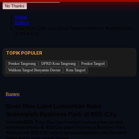
No Thanks
Home
Banten
Sinar Mas Land Luncurkan Ruko Greenwich Business Park
di BSD City
TOPIK POPULER
Pemkot Tangerang
DPRD Kota Tangerang
Pemkot Tangsel
Walikota Tangsel Benyamin Davnie
Kota Tangsel
Banten
Sinar Mas Land Luncurkan Ruko
Greenwich Business Park di BSD City
\n\n\n\n\nBSD- Sinar Mas Land kembali meluncurkan produk
komersial terbaru di BSD City yakni Greenwich Business Park.
Sebelumnya BSD City sukses dengan penjualan ruko Campton
dalam waktu yang sangat singka...