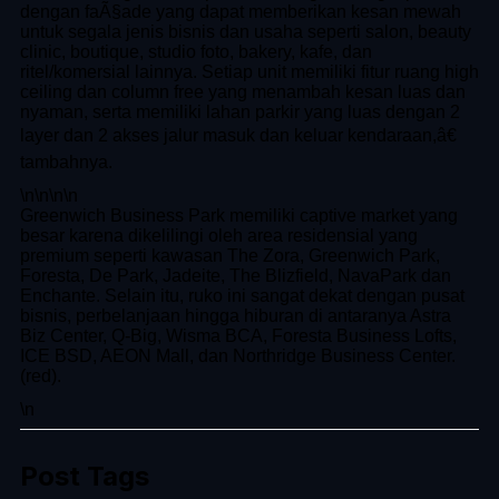
dengan faÃ§ade yang dapat memberikan kesan mewah
untuk segala jenis bisnis dan usaha seperti salon, beauty
clinic, boutique, studio foto, bakery, kafe, dan
ritel/komersial lainnya. Setiap unit memiliki fitur ruang high
ceiling dan column free yang menambah kesan luas dan
nyaman, serta memiliki lahan parkir yang luas dengan 2
layer dan 2 akses jalur masuk dan keluar kendaraan,â€
tambahnya.
\n
\n\n
\n
Greenwich Business Park memiliki captive market yang
besar karena dikelilingi oleh area residensial yang
premium seperti kawasan The Zora, Greenwich Park,
Foresta, De Park, Jadeite, The Blizfield, NavaPark dan
Enchante. Selain itu, ruko ini sangat dekat dengan pusat
bisnis, perbelanjaan hingga hiburan di antaranya Astra
Biz Center, Q-Big, Wisma BCA, Foresta Business Lofts,
ICE BSD, AEON Mall, dan Northridge Business Center.
(red).
\n
Post Tags