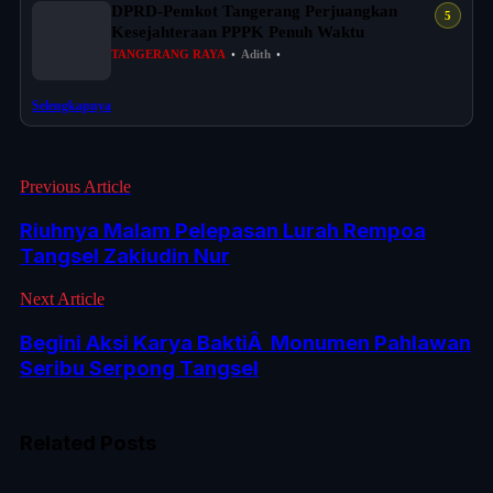
DPRD-Pemkot Tangerang Perjuangkan
Kesejahteraan PPPK Penuh Waktu
TANGERANG RAYA
•
Adith
•
Selengkapnya
Previous Article
Riuhnya Malam Pelepasan Lurah Rempoa
Tangsel Zakiudin Nur
Next Article
Begini Aksi Karya BaktiÂ Monumen Pahlawan
Seribu Serpong Tangsel
Related Posts