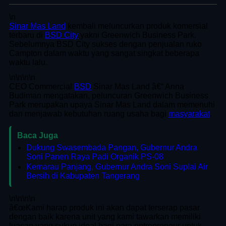
\n
Sinar Mas Land
kembali meluncurkan produk komersial
terbaru di
BSD City
yakni Greenwich Business Park.
Sebelumnya BSD City sukses dengan penjualan ruko
Campton dalam waktu yang sangat singkat beberapa
waktu lalu.
\n
\n\n
\n
CEO Commercial
BSD
Sinar Mas Land â€“ Anna
Budiman mengatakan, peluncuran Greenwich Business
Park merupakan upaya Sinar Mas Land dalam memenuhi
dan menjawab kebutuhan ruang usaha bagi
masyarakat
.
Baca Juga
Dukung Swasembada Pangan, Gubernur Andra
Soni Panen Raya Padi Organik PS-08
Kemarau Panjang, Gubernur Andra Soni Suplai Air
Bersih di Kabupaten Tangerang
\n
\n\n
\n
â€œKami harap produk ini akan dapat terserap pasar
dengan baik karena unit yang kami tawarkan memiliki
luasan yang cukup ideal bagi para entrepreneur untuk