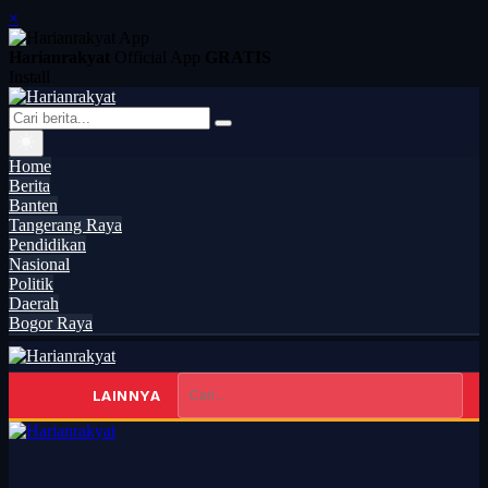
×
Harianrakyat
Official App
GRATIS
Install
Home
Berita
Banten
Tangerang Raya
Pendidikan
Nasional
Politik
Daerah
Bogor Raya
LAINNYA