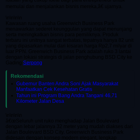
memulai dan menjalankan bisnis mereka,â€ ujarnya.
\n
\n\n
\n
Kawasan ruang usaha Greenwich Business Park
menawarkan sederet keunggulan yang dapat menunjang
serta meningkatkan bisnis para pemiliknya. Produk
terbaru ini unitnya sangat terbatas, tepatnya hanya 82 unit
yang dipasarkan mulai dari kisaran harga Rp2,7 milyar di
luar PPN. Greenwich Business Park adalah ruko 3 lantai
dengan lokasi strategis di jalan penghubung BSD City ke
Gading
Serpong
.
Rekomendasi
Gubernur Banten Andra Soni Ajak Masyarakat
Manfaatkan Cek Kesehatan Gratis
Tahun ini Program Bang Andra Tangani 46,71
Kilometer Jalan Desa
\n
\n\n
\n
â€œSeluruh unit ruko menghadap Jalan Boulevard
dengan lebar jalannya 32 meter yang mudah diakses dari
Jalan Boulevard BSD City. Greenwich Business Park
didesain dengan konsep modern elegant, lengkap