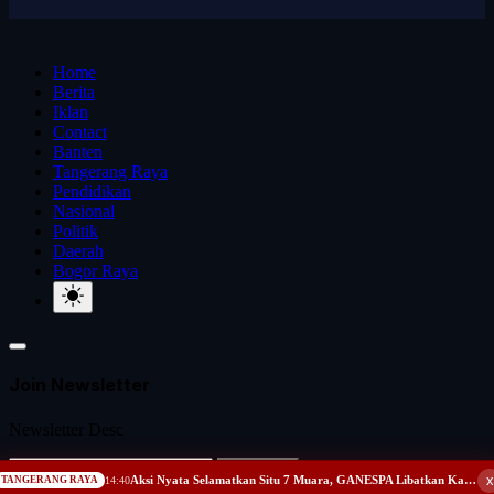
Home
Berita
Iklan
Contact
Banten
Tangerang Raya
Pendidikan
Nasional
Politik
Daerah
Bogor Raya
Join Newsletter
Newsletter Desc
Subscribe
x
Aksi Nyata Selamatkan Situ 7 Muara, GANESPA Libatkan Karang Taruna dan Komunitas
TANGERANG RAYA
14:40