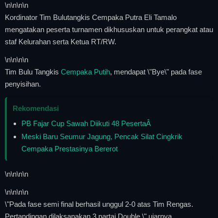
\n
\n\n
\n
Kordinator Tim Bulutangkis Cempaka Putra Eli Tamalo
mengatakan peserta turnamen dikhususkan untuk perangkat atau
staf Kelurahan serta Ketua RT/RW.
\n
\n\n
\n
Tim Bulu Tangkis
Cempaka Putih
, mendapat \"Bye\" pada fase
penyisihan.
Rekomendasi
PB Fajar Cup Sawah Diikuti 48 PesertaÂ
Meski Baru Seumur Jagung, Pencak Silat Cingkrik
Cempaka Prestasinya Bererot
\n
\n\n
\n
\n
\n\n
\n
\"Pada fase semi final berhasil unggul 2-0 atas Tim Rengas.
Pertandingan dilaksanakan 3 partai Double,\" ujarnya.