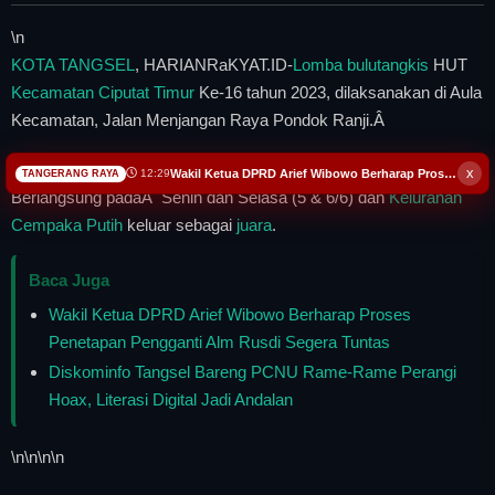
\n
KOTA TANGSEL
, HARIANRaKYAT.ID-
Lomba
bulutangkis
HUT
Kecamatan Ciputat Timur
Ke-16 tahun 2023, dilaksanakan di Aula
Kecamatan, Jalan Menjangan Raya Pondok Ranji.Â
\n
\n\n
\n
x
Wakil Ketua DPRD Arief Wibowo Berharap Proses Penetapan Pengganti Alm Rusdi Segera Tuntas
12:29
TANGERANG RAYA
Berlangsung padaÂ Senin dan Selasa (5 & 6/6) dan
Kelurahan
Cempaka Putih
keluar sebagai
juara
.
Baca Juga
Wakil Ketua DPRD Arief Wibowo Berharap Proses
Penetapan Pengganti Alm Rusdi Segera Tuntas
Diskominfo Tangsel Bareng PCNU Rame-Rame Perangi
Hoax, Literasi Digital Jadi Andalan
\n
\n\n
\n