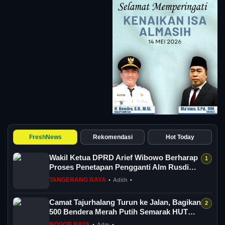
FreshNews
Rekomendasi
Hot Today
Wakil Ketua DPRD Arief Wibowo Berharap
Proses Penetapan Pengganti Alm Rusdi
Sege...
TANGERANG RAYA
•
Adith
•
Camat Tajurhalang Turun ke Jalan, Bagikan
500 Bendera Merah Putih Semarak HUT
RI...
BOGOR RAYA
•
Adm
•