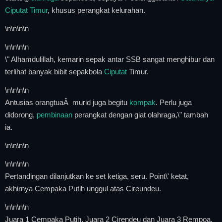
Ciputat Timur
, khusus perangkat kelurahan.
\n
\n\n
\n
\n
\n\n
\n
\" Alhamdulillah, kemarin sepak antar SSB sangat menghibur dan
terlihat banyak bibit sepakbola
Ciputat
Timur.
\n
\n\n
\n
Antusias orangtuaÂ murid juga begitu
kompak
. Perlu juga
didorong,
pembinaan
perangkat dengan giat olahraga,\" tambah
ia.
\n
\n\n
\n
\n
\n\n
\n
Pertandingan dilanjutkan ke set ketiga, seru. Point\' ketat,
akhirnya Cempaka Putih unggul atas Cireundeu.
\n
\n\n
\n
Juara 1 Cempaka Putih, Juara 2 Cirendeu dan Juara 3 Rempoa.