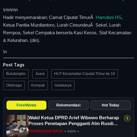
\n
\n\n
\n
Hadir menyemarakan; Camat Ciputat TimurÂ
Hamdani HS
,
Ketua Panitia Murdiantoro, Lurah CireundeuÂ Sekel, Lurah
Rempoa, Sekel Cempaka berserta Kasi Kesos, Staf Kecamatan
& Kelurahan. (din).
\n
Post Tags
Bulutangkis
Juara
HUT Kecamatan Ciputat Timur ke 16
Olahraga
Kompak
Galakarya
FreshNews
Rekomendasi
Hot Today
Wakil Ketua DPRD Arief Wibowo Berharap
Proses Penetapan Pengganti Alm Rusdi
Sege...
TANGERANG RAYA
•
Adith
•