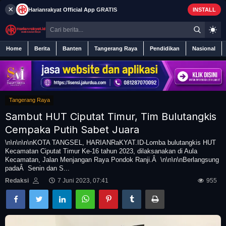
×
Harianrakyat
Official App
GRATIS
INSTALL
Home
Berita
Banten
Tangerang Raya
Pendidikan
Nasional
Tangerang Raya
Home
Sambut HUT Ciputat Timur, Tim Bulutangkis
Berita
Cempaka Putih Sabet Juara
\n\n\n\n\nKOTA TANGSEL, HARIANRaKYAT.ID-Lomba bulutangkis HUT
Kecamatan Ciputat Timur Ke-16 tahun 2023, dilaksanakan di Aula
Iklan
Kecamatan, Jalan Menjangan Raya Pondok Ranji.Â \n\n\n\nBerlangsung
padaÂ Senin dan S...
Contact
Redaksi
7 Juni 2023, 07:41
955
Banten