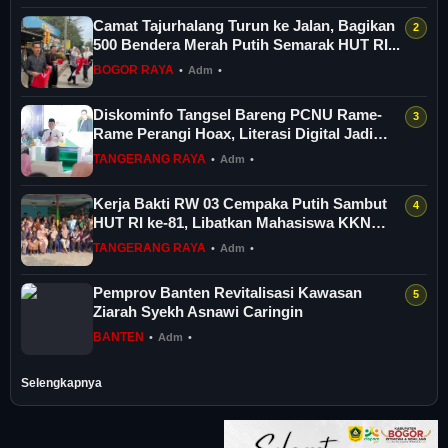
Camat Tajurhalang Turun ke Jalan, Bagikan
500 Bendera Merah Putih Semarak HUT RI...
BOGOR RAYA
•
Adm
•
Diskominfo Tangsel Bareng PCNU Rame-
Rame Perangi Hoax, Literasi Digital Jadi
And...
TANGERANG RAYA
•
Adm
•
Kerja Bakti RW 03 Cempaka Putih Sambut
HUT RI ke-81, Libatkan Mahasiswa KKN
UMJ
TANGERANG RAYA
•
Adm
•
Pemprov Banten Revitalisasi Kawasan
Ziarah Syekh Asnawi Caringin
BANTEN
•
Adm
•
Selengkapnya