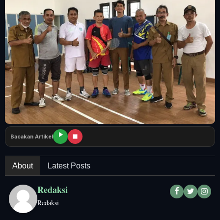
Tangerang Raya
Pendidikan
Nasional
Politik
Daerah
Bogor Raya
Bacakan Artikel
About
Latest Posts
Redaksi
Redaksi