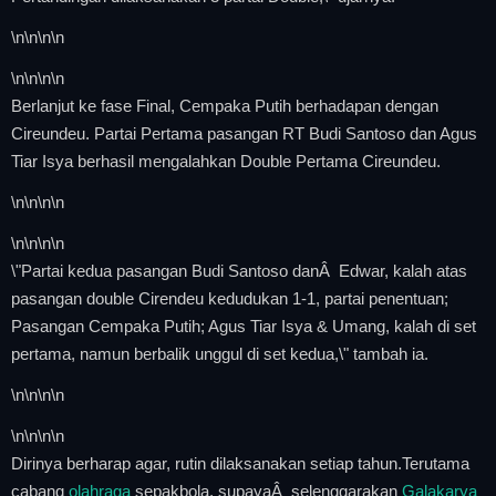
\n
\n\n
\n
\n
\n\n
\n
Berlanjut ke fase Final, Cempaka Putih berhadapan dengan
Cireundeu. Partai Pertama pasangan RT Budi Santoso dan Agus
Tiar Isya berhasil mengalahkan Double Pertama Cireundeu.
\n
\n\n
\n
\n
\n\n
\n
\"Partai kedua pasangan Budi Santoso danÂ Edwar, kalah atas
pasangan double Cirendeu kedudukan 1-1, partai penentuan;
Pasangan Cempaka Putih; Agus Tiar Isya & Umang, kalah di set
pertama, namun berbalik unggul di set kedua,\" tambah ia.
\n
\n\n
\n
\n
\n\n
\n
Dirinya berharap agar, rutin dilaksanakan setiap tahun.Terutama
cabang
olahraga
sepakbola, supayaÂ selenggarakan
Galakarya