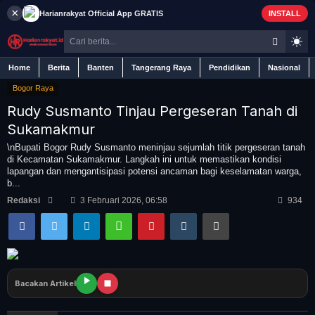
×
Harianrakyat
Official App
GRATIS
INSTALL
Home
Berita
Banten
Tangerang Raya
Pendidikan
Nasional
Bogor Raya
Rudy Susmanto Tinjau Pergeseran Tanah di
Sukamakmur
Home
\nBupati Bogor Rudy Susmanto meninjau sejumlah titik pergeseran tanah
di Kecamatan Sukamakmur. Langkah ini untuk memastikan kondisi
lapangan dan mengantisipasi potensi ancaman bagi keselamatan warga,
Berita
b...
Redaksi
3 Februari 2026, 06:58
934
Iklan
Contact
Bacakan Artikel
Banten