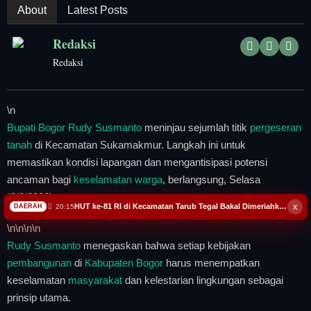
Tangerang Raya
About
Latest Posts
Redaksi
Pendidikan
Redaksi
Nasional
\n
Politik
Bupati Bogor Rudy Susmanto
meninjau sejumlah titik
pergeseran
tanah
di Kecamatan Sukamakmur. Langkah ini untuk
Daerah
memastikan kondisi lapangan dan mengantisipasi potensi
ancaman bagi
keselamatan warga
, berlangsung, Selasa
Bogor Raya
(3/2/2026),
x
HUT ke-81 RI di Kecamatan Tarub Tegal Bakal Dimeriahkan Permainan Gobak Sodor
20:15
DAERAH
\n
\n\n
\n
Rudy Susmanto
menegaskan bahwa setiap kebijakan
pembangunan
di
Kabupaten Bogor
harus menempatkan
keselamatan
masyarakat
dan kelestarian lingkungan sebagai
prinsip utama.