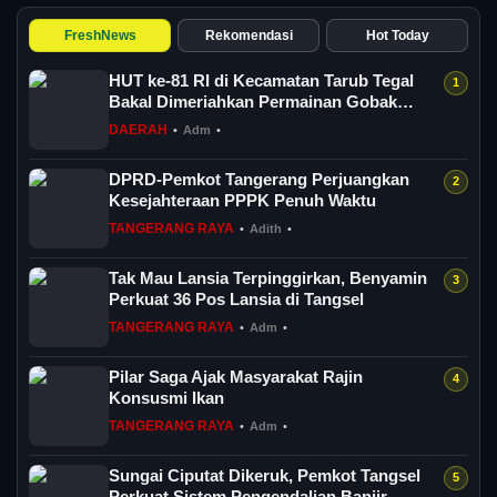
FreshNews
Rekomendasi
Hot Today
HUT ke-81 RI di Kecamatan Tarub Tegal
Bakal Dimeriahkan Permainan Gobak
Sodor
DAERAH
•
Adm
•
DPRD-Pemkot Tangerang Perjuangkan
Kesejahteraan PPPK Penuh Waktu
TANGERANG RAYA
•
Adith
•
Tak Mau Lansia Terpinggirkan, Benyamin
Perkuat 36 Pos Lansia di Tangsel
TANGERANG RAYA
•
Adm
•
Pilar Saga Ajak Masyarakat Rajin
Konsusmi Ikan
TANGERANG RAYA
•
Adm
•
Sungai Ciputat Dikeruk, Pemkot Tangsel
Perkuat Sistem Pengendalian Banjir