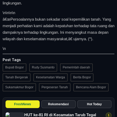
lingkungan.
\n
\n\n
\n
â€œPersoalannya bukan sekadar soal kepemilikan tanah. Yang
menjadi perhatian kami adalah kepatuhan terhadap tata ruang dan
dampaknya terhadap lingkungan. Ini menyangkut masa depan
wilayah dan keselamatan masyarakat,â€ ujarnya. (*).
\n
Post Tags
Bupati Bogor
Rudy Susmanto
Pemerintah daerah
Tanah Bergerak
Keselamatan Warga
Berita Bogor
Sukamakmur Bogor
Pergeseran Tanah
Bencana Alam Bogor
FreshNews
Rekomendasi
Hot Today
HUT ke-81 RI di Kecamatan Tarub Tegal