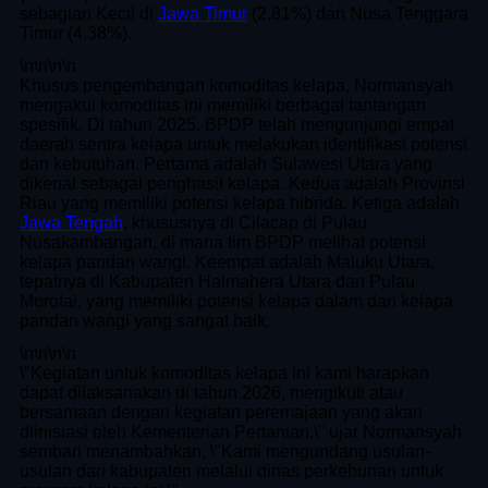
sebagian Kecil di
Jawa Timur
(2,81%) dan Nusa Tenggara
Timur (4,38%).
\n
\n\n
\n
Khusus pengembangan komoditas kelapa, Normansyah
mengakui komoditas ini memiliki berbagai tantangan
spesifik. Di tahun 2025, BPDP telah mengunjungi empat
daerah sentra kelapa untuk melakukan identifikasi potensi
dan kebutuhan. Pertama adalah Sulawesi Utara yang
dikenal sebagai penghasil kelapa. Kedua adalah Provinsi
Riau yang memiliki potensi kelapa hibrida. Ketiga adalah
Jawa Tengah
, khususnya di Cilacap di Pulau
Nusakambangan, di mana tim BPDP melihat potensi
kelapa pandan wangi. Keempat adalah Maluku Utara,
tepatnya di Kabupaten Halmahera Utara dan Pulau
Morotai, yang memiliki potensi kelapa dalam dan kelapa
pandan wangi yang sangat baik.
\n
\n\n
\n
\"Kegiatan untuk komoditas kelapa ini kami harapkan
dapat dilaksanakan di tahun 2026, mengikuti atau
bersamaan dengan kegiatan peremajaan yang akan
diinisiasi oleh Kementerian Pertanian,\" ujar Normansyah
sembari menambahkan, \"Kami mengundang usulan-
usulan dari kabupaten melalui dinas perkebunan untuk