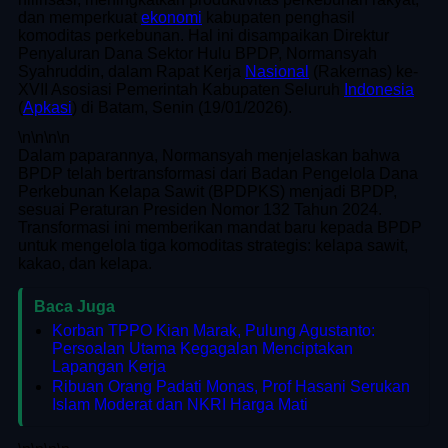
dan memperkuat
ekonomi
kabupaten penghasil
komoditas perkebunan. Hal ini disampaikan Direktur
Penyaluran Dana Sektor Hulu BPDP, Normansyah
Syahruddin, dalam Rapat Kerja
Nasional
(Rakernas) ke-
XVII Asosiasi Pemerintah Kabupaten Seluruh
Indonesia
(
Apkasi
) di Batam, Senin (19/01/2026).
\n
\n\n
\n
Dalam paparannya, Normansyah menjelaskan bahwa
BPDP telah bertransformasi dari Badan Pengelola Dana
Perkebunan Kelapa Sawit (BPDPKS) menjadi BPDP,
sesuai Peraturan Presiden Nomor 132 Tahun 2024.
Transformasi ini memberikan mandat baru kepada BPDP
untuk mengelola tiga komoditas strategis: kelapa sawit,
kakao, dan kelapa.
Baca Juga
Korban TPPO Kian Marak, Pulung Agustanto:
Persoalan Utama Kegagalan Menciptakan
Lapangan Kerja
Ribuan Orang Padati Monas, Prof Hasani Serukan
Islam Moderat dan NKRI Harga Mati