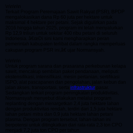
\n
\n\n
\n
Terkait Program Peremajaan Sawit Rakyat (PSR), BPDP
mengalokasikan dana Rp 60 juta per hektare untuk
maksimal 4 hektare per petani. Sejak digulirkan pada
2016 hingga tahun 2025, program ini telah menyalurkan
Rp 12,9 triliun untuk sekitar 400 ribu petani di seluruh
Indonesia. â€œDi sini kami mengharapkan peran
pemerintah kabupaten terlibat dalam rangka memperluas
cakupan program PSR ini,â€ ujar Normansyah.
\n
\n\n
\n
Untuk program sarana dan prasarana perkebunan kelapa
sawit, mencakup sembilan paket pendanaan, meliputi:
ekstensifikasi, intensifikasi, mesin pertanian, sertifikasi
ISPO, alat pascapanen dan pengolahan, jalan kebun dan
jalan akses, transportasi, serta
infrastruktur
pasar.
Sedangkan terkait program peningkatan produktivitas,
Normansyah menyebut dilakukan melalui program
replanting dengan menargetkan 2,4 juta hektare lahan
dengan produktivitas rendah, terdiri dari 1,5 juta hektare
lahan petani mitra dan 0,9 juta hektare lahan petani
plasma. Dengan program tersebut, lahan-lahan ini
berpotensi untuk ditingkatkan dari rata-rata 2,3 ton CPO
menjadi 7,2 juta ton CPO per tahun.