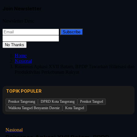
Join Newsletter
Newsletter Desc
Subscribe
No Thanks
Home
Nasional
Rakernas Apkasi XVII Batam, BPDP Tawarkan Hilirisasi dan
Produktivitas Perkebunan Rakyat
TOPIK POPULER
Pemkot Tangerang
DPRD Kota Tangerang
Pemkot Tangsel
Walikota Tangsel Benyamin Davnie
Kota Tangsel
Nasional