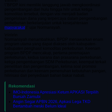
\n
\n\n
\n
\"BPDP kini memiliki tanggung jawab mengkoordinasi
pengembangan dari hulu hingga hilir untuk ketiga
komoditas tersebut, dengan visi menjadi badan
pengelolaan dana yang terpercaya dalam pengembangan
perkebunan berkelanjutan untuk kesejahteraan
masyarakat
,\" ujar Normansyah.
\n
\n\n
\n
Normansyah menambahkan, BPDP menawarkan enam
program utama yang dapat diakses oleh kabupaten-
kabupaten penghasil komoditas perkebunan. Keenam
program BPDP mencakup, pertama peremajaan
perkebunan, kedua sarana dan prasarana perkebunan,
ketiga pengembangan SDM Perkebunan, keempat terkait
penelitian dan pengembangan, kelima soal promosi
perkebunan dan keenam pemenuhan kebutuhan pangan,
hilirisasi dan penyediaan bahan bakar nabati.
Rekomendasi
IMO-Indonesia Apresiasi Ketum APKASI Terpilih
Bursah Zarnubi
Angin Segar APBN 2026, Apkasi Lega TKD
Bertambah meski Belum Ideal