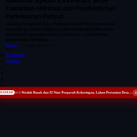
Rakernas Apkasi XVII Batam, BPDP
Tawarkan Hilirisasi dan Produktivitas
Perkebunan Rakyat
\nBadan Pengelola Dana Perkebunan (BPDP) menawarkan
sejumlah program strategis untuk mengoptimalkan dana
perkebunan guna mendorong hilirisasi, meningkatkan
produktivitas perkebu...
Redaksi
27 Januari 2026, 22:26
954
Facebook
Twitter
x
Waduk Rusak dan El Nino Perparah Kekeringan, Lahan Pertanian Desa Kreman Tegal Terancam Nganggur
DAERAH
16:51