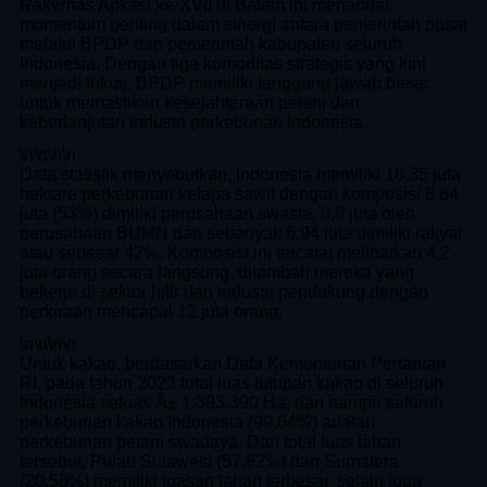
Rakernas Apkasi ke-XVII di Batam ini menandai
momentum penting dalam sinergi antara pemerintah pusat
melalui BPDP dan pemerintah kabupaten seluruh
Indonesia. Dengan tiga komoditas strategis yang kini
menjadi fokus, BPDP memiliki tanggung jawab besar
untuk memastikan kesejahteraan petani dan
keberlanjutan industri perkebunan Indonesia.
\n
\n\n
\n
Data statistik menyebutkan, Indonesia memiliki 16,35 juta
hektare perkebunan kelapa sawit dengan komposisi 8,64
juta (53%) dimiliki perusahaan swasta, 0,8 juta oleh
perusahaan BUMN dan sebanyak 6,94 juta dimiliki rakyat
atau sebesar 42%. Komposisi ini tercatat melibatkan 4,2
juta orang secara langsung, ditambah mereka yang
bekerja di sektor hilir dan industri pendukung dengan
perkiraan mencapai 12 juta orang.
\n
\n\n
\n
Untuk kakao, berdasarkan Data Kementerian Pertanian
RI, pada tahun 2023 total luas tutupan kakao di seluruh
Indonesia seluas Â± 1.393.390 Ha, dan hampir seluruh
perkebunan kakao Indonesia (99,64%) adalah
perkebunan petani swadaya. Dari total luas lahan
tersebut, Pulau Sulawesi (57,62%) dan Sumatera
(20,58%) memiliki luasan lahan terbesar, selain juga