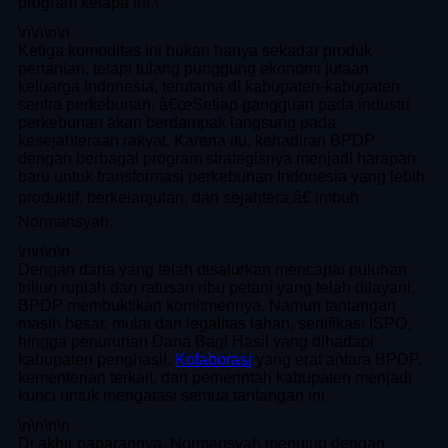
program kelapa ini.\"
\n
\n\n
\n
Ketiga komoditas ini bukan hanya sekadar produk
pertanian, tetapi tulang punggung ekonomi jutaan
keluarga Indonesia, terutama di kabupaten-kabupaten
sentra perkebunan. â€œSetiap gangguan pada industri
perkebunan akan berdampak langsung pada
kesejahteraan rakyat. Karena itu, kehadiran BPDP
dengan berbagai program strategisnya menjadi harapan
baru untuk transformasi perkebunan Indonesia yang lebih
produktif, berkelanjutan, dan sejahtera,â€ imbuh
Normansyah.
\n
\n\n
\n
Dengan dana yang telah disalurkan mencapai puluhan
triliun rupiah dan ratusan ribu petani yang telah dilayani,
BPDP membuktikan komitmennya. Namun tantangan
masih besar, mulai dari legalitas lahan, sertifikasi ISPO,
hingga penurunan Dana Bagi Hasil yang dihadapi
kabupaten penghasil.
Kolaborasi
yang erat antara BPDP,
kementerian terkait, dan pemerintah kabupaten menjadi
kunci untuk mengatasi semua tantangan ini.
\n
\n\n
\n
Di akhir paparannya, Normansyah menutup dengan