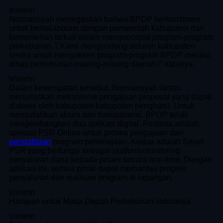
\n
\n\n
\n
Normansyah menegaskan bahwa BPDP berkomitmen
untuk berkolaborasi dengan pemerintah kabupaten dan
kementerian terkait dalam mempercepat program-program
perkebunan. \"Kami mengundang seluruh kabupaten
sentra untuk mengakses program-program BPDP melalui
dinas perkebunan masing-masing daerah,\" katanya.
\n
\n\n
\n
Dalam kesempatan tersebut, Normansyah lantas
menjelaskan mekanisme pengajuan proposal yang dapat
diakses oleh kabupaten-kabupaten penghasil. Untuk
memudahkan akses dan transparansi, BPDP telah
mengembangkan dua aplikasi digital. Pertama adalah
aplikasi PSR Online untuk proses pengajuan dan
pendaftaran
program peremajaan. Kedua adalah Smart
PSR yang berfungsi sebagai platform monitoring
penyaluran dana kepada petani secara real-time. Dengan
aplikasi ini, semua pihak dapat memantau progres
penyaluran dan realisasi program di lapangan.
\n
\n\n
\n
Harapan untuk Masa Depan Perkebunan Indonesia
\n
\n\n
\n