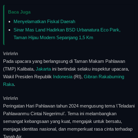
Baca Juga
Menyelamatkan Fiskal Daerah
Sinar Mas Land Hadirkan BSD Urbanatura Eco Park,
Taman Hijau Modern Sepanjang 1,5 Km
\n
\n\n
\n
Pada upacara yang berlangsung di Taman Makam Pahlawan
(TMP) Kalibata,
Jakarta
ini bertindak selaku inspektur upacara,
Wakil Presiden Republik
Indonesia
(RI),
Gibran Rakabuming
Raka
.
\n
\n\n
\n
Peringatan Hari Pahlawan tahun 2024 mengusung tema \'Teladani
Pahlawanmu Cintai Negerimu\'. Tema ini melambangkan
semangat kebangsaan yang kuat, mengajak untuk bersatu,
menjaga identitas nasional, dan memperkuat rasa cinta terhadap
Tanah Air.