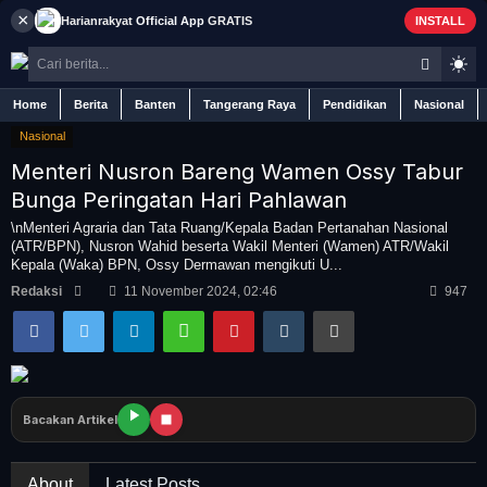
×
Harianrakyat
Official App
GRATIS
INSTALL
Home
Berita
Banten
Tangerang Raya
Pendidikan
Nasional
Nasional
Menteri Nusron Bareng Wamen Ossy Tabur
Bunga Peringatan Hari Pahlawan
Home
\nMenteri Agraria dan Tata Ruang/Kepala Badan Pertanahan Nasional
(ATR/BPN), Nusron Wahid beserta Wakil Menteri (Wamen) ATR/Wakil
Kepala (Waka) BPN, Ossy Dermawan mengikuti U...
Berita
Redaksi
11 November 2024, 02:46
947
Iklan
Contact
Bacakan Artikel
Banten
About
Latest Posts