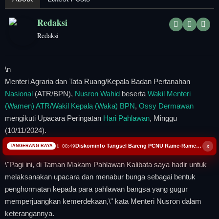
Tangerang Raya
Redaksi
Pendidikan
Redaksi
Nasional
\n
Politik
Menteri Agraria dan Tata Ruang/Kepala Badan Pertanahan
Nasional
(ATR/BPN),
Nusron Wahid
beserta
Wakil Menteri
Daerah
(Wamen) ATR/Wakil Kepala (Waka) BPN
,
Ossy Dermawan
mengikuti Upacara Peringatan
Hari Pahlawan
, Minggu
Bogor Raya
(10/11/2024).
x
Diskominfo Tangsel Bareng PCNU Rame-Rame Perangi Hoax, Literasi Digital Jadi Andalan
08:49
TANGERANG RAYA
\n
\n\n
\n
\"Pagi ini, di Taman Makam Pahlawan Kalibata saya hadir untuk
melaksanakan upacara dan menabur bunga sebagai bentuk
penghormatan kepada para pahlawan bangsa yang gugur
memperjuangkan kemerdekaan,\" kata Menteri Nusron dalam
keterangannya.