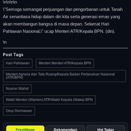
\n
\n\n
\n
\"Semoga semangat perjuangan dan pengorbanan untuk Tanah
Air senantiasa hidup dalam diri kita serta generasi emas yang
akan membangun bangsa di masa depan. Selamat Hari
Pahlawan Nasional,\" ucap Menteri ATR/Kepala BPN. (din).
\n
Post Tags
Hari Pahlawan
Menteri Menteri ATR/Kepala BPN
Menteri Agraria dan Tata Ruang/Kepala Badan Pertanahan Nasional
(ATR/BPN)
Nusron Wahid
Wakil Menteri (Wamen) ATR/Wakil Kepala (Waka) BPN
Ossy Dermawan
FreshNews
Rekomendasi
Hot Today