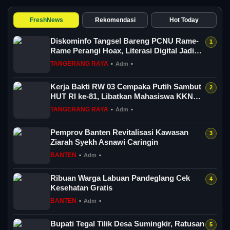
FreshNews
Rekomendasi
Hot Today
Diskominfo Tangsel Bareng PCNU Rame-
Rame Perangi Hoax, Literasi Digital Jadi
And...
TANGERANG RAYA
•
Adm
•
Kerja Bakti RW 03 Cempaka Putih Sambut
HUT RI ke-81, Libatkan Mahasiswa KKN
UMJ
TANGERANG RAYA
•
Adm
•
Pemprov Banten Revitalisasi Kawasan
Ziarah Syekh Asnawi Caringin
BANTEN
•
Adm
•
Ribuan Warga Labuan Pandeglang Cek
Kesehatan Gratis
BANTEN
•
Adm
•
Bupati Tegal Tilik Desa Sumingkir, Ratusan