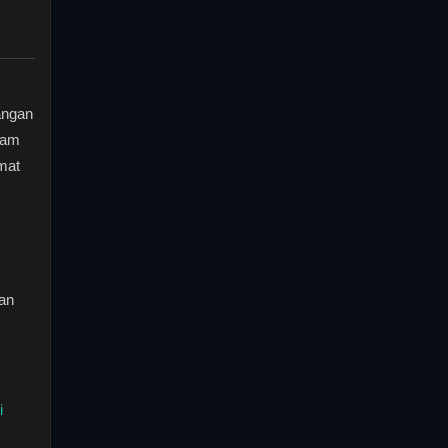
angan
lam
mat
an
i