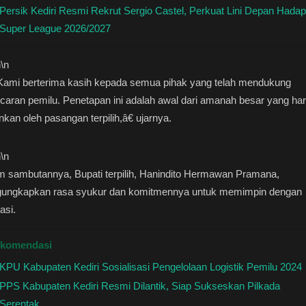
Persik Kediri Resmi Rekrut Sergio Castel, Perkuat Lini Depan Hadap
Super League 2026/2027
n
\n
ami berterima kasih kepada semua pihak yang telah mendukung
caran pemilu. Penetapan ini adalah awal dari amanah besar yang ha
ankan oleh pasangan terpilih,â€ ujarnya.
n
\n
m sambutannya, Bupati terpilih, Hanindito Hermawan Pramana,
ungkapkan rasa syukur dan komitmennya untuk memimpin dengan
asi.
komendasi
KPU Kabupaten Kediri Sosialisasi Pengelolaan Logistik Pemilu 2024
PPS Kabupaten Kediri Resmi Dilantik, Siap Sukseskan Pilkada
Serentak