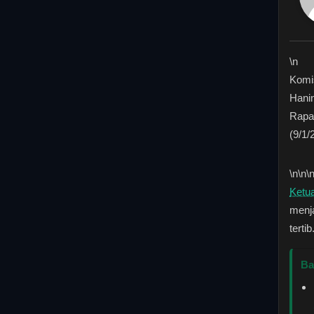
\n
Komi
Hanin
Rapa
(9/1/
\n
\n\
Ketu
menj
tertib
Ba