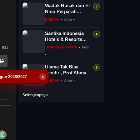
League...
Waduk Rusak dan El
Nino Perparah
Kekeringan, Lahan
DAERAH
•
Adm
•
Pertanian Desa
Kreman Tegal T...
Santika Indonesia
Hotels & Resorts
Kenalkan Dunia
933
TANGERANG RAYA
•
Adm
Perhotelan Kepada
•
Anak-anak As...
Ulama Tak Bisa
Sendiri, Prof Ahmad
ague 2026/2027
x
Tholabi Dorong
DAERAH
•
Adm
•
Ijtihad Multidisipliner
Selengkapnya