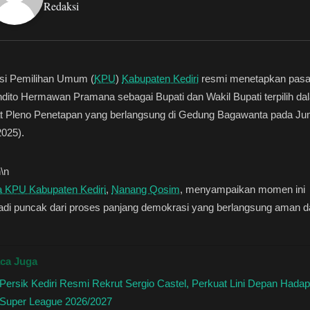
Redaksi
si Pemilihan Umum (
KPU
)
Kabupaten Kediri
resmi menetapkan pas
dito Hermawan Pramana sebagai Bupati dan Wakil Bupati terpilih da
t Pleno Penetapan yang berlangsung di Gedung Bagawanta pada Ju
2025).
n
\n
a KPU Kabupaten Kediri
,
Nanang Qosim
, menyampaikan momen ini
adi puncak dari proses panjang demokrasi yang berlangsung aman d
.
ca Juga
Persik Kediri Resmi Rekrut Sergio Castel, Perkuat Lini Depan Hadap
Super League 2026/2027