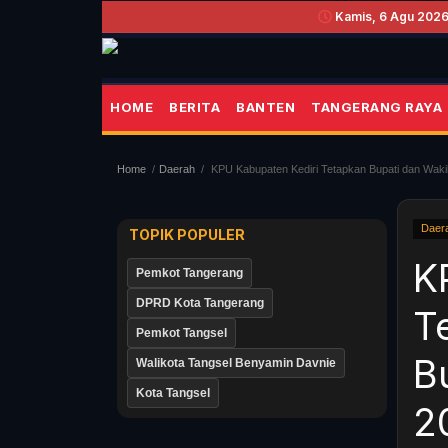
Kamis, 6 Agu 2026 
HOME
BERITA
BANTEN
TANGERANG RAYA
Home
Daerah
KPU Kabupaten Kediri Tetapkan Bupati dan Wakil 
Daer
TOPIK POPULER
K
Pemkot Tangerang
DPRD Kota Tangerang
T
Pemkot Tangsel
B
Walikota Tangsel Benyamin Davnie
Kota Tangsel
2