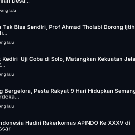
nian Desa...
yang lalu
 Tak Bisa Sendiri, Prof Ahmad Tholabi Dorong Ijti
i...
ang lalu
k Kediri Uji Coba di Solo, Matangkan Kekuatan Jel
...
ang lalu
g Bergelora, Pesta Rakyat 9 Hari Hidupkan Seman
deka...
ang lalu
ndonesia Hadiri Rakerkornas APINDO Ke XXXV di
ssar