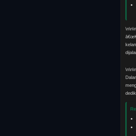
\n
\n\
â€œK
kelan
dijal
\n
\n\
Dala
meng
dedik
Re