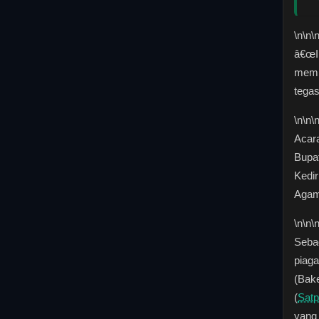
\n
\n\
â€œI
memi
tega
\n
\n\
Acara
Bupat
Kedir
Agam
\n
\n\
Sebag
piag
(Bake
(
Satp
yang