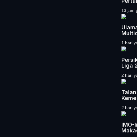
Perta
13 jam 
Ulama
Multid
1 hari y
Persi
Liga 2
2 hari y
Talan
Kemer
2 hari y
IMO-I
Maka