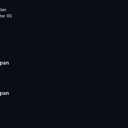
dan
ter RS
epan
epan