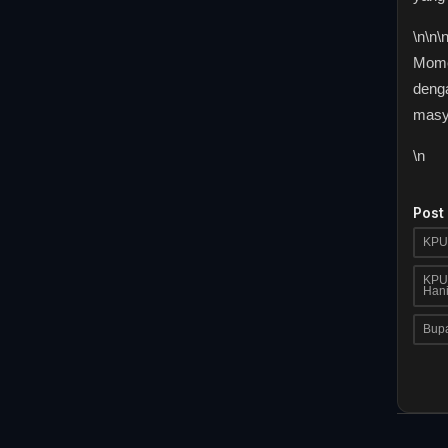
\n
\n\
Momen
deng
masya
\n
Post
KPU 
KPU 
Hani
Bupa