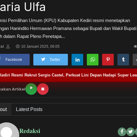
aria Ulfa
misi Pemilihan Umum (KPU) Kabupaten Kediri resmi menetapkan
ngan Hanindito Hermawan Pramana sebagai Bupati dan Wakil Bupati
lih dalam Rapat Pleno Penetapa...
si
10 Januari 2025, 06:05
Facebook
Twitter
Kediri Resmi Rekrut Sergio Castel, Perkuat Lini Depan Hadapi Super Le
akan Artikel
out
Latest Posts
Redaksi