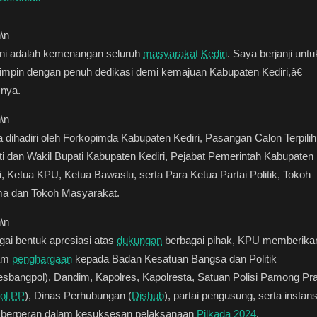
n
\n
ni adalah kemenangan seluruh
masyarakat
Kediri
. Saya berjanji untu
mpin dengan penuh dedikasi demi kemajuan Kabupaten Kediri,â€
snya.
n
\n
 dihadiri oleh Forkopimda Kabupaten Kediri, Pasangan Calon Terpilih
i dan Wakil Bupati Kabupaten Kediri, Pejabat Pemerintah Kabupaten
i, Ketua KPU, Ketua Bawaslu, serta Para Ketua Partai Politik, Tokoh
a dan Tokoh Masyarakat.
n
\n
ai bentuk apresiasi atas
dukungan
berbagai pihak, KPU memberika
am
penghargaan
kepada Badan Kesatuan Bangsa dan Politik
sbangpol), Dandim, Kapolres, Kapolresta, Satuan Polisi Pamong Pra
ol PP
), Dinas Perhubungan (
Dishub
), partai pengusung, serta instansi
 berperan dalam kesuksesan pelaksanaan
Pilkada 2024
.