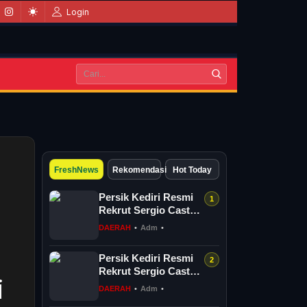
Login
FreshNews
Rekomendasi
Hot Today
Persik Kediri Resmi
Rekrut Sergio Castel,
Perkuat Lini Depan
DAERAH
•
Adm
•
Hadapi Super
League...
Persik Kediri Resmi
Rekrut Sergio Castel,
i
Perkuat Lini Depan
DAERAH
•
Adm
•
Hadapi Super