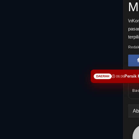
M
\nKo
pasa
terpi
Redak
Persik 
DAERAH
06:06
Bac
Ab