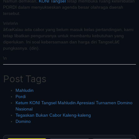
Namun demikian,
KONI Tangsel
tetap membuka ruang keterlibatan
PORDI dalam menyukseskan agenda besar olahraga daerah
tersebut.
\n
\n\n
\n
â€œKalau ada cabor yang belum masuk kelas pertandingan, kami
tetap libatkan pengurusnya untuk membantu kebutuhan yang
diperlukan. Ini soal kebersamaan dan harga diri Tangsel,â€
pungkasnya. (din).
\n
Post Tags
Mahludin
Pordi
Ketum KONI Tangsel Mahludin Apresiasi Turnamen Domino
Nasional
Tegaskan Bukan Cabor Kaleng-kaleng
Domino