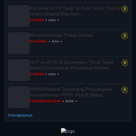
Karnaval SCTV Hadir di Kota Tegal, Digelar
Gratis Selama Dua Hari
DAERAH
•
Adm
•
Menyelamatkan Fiskal Daerah
NASIONAL
•
Adm
•
HUT ke-81 RI di Kecamatan Tarub Tegal
Bakal Dimeriahkan Permainan Gobak
Sodor
DAERAH
•
Adm
•
DPRD-Pemkot Tangerang Perjuangkan
Kesejahteraan PPPK Penuh Waktu
TANGERANG RAYA
•
Adith
•
Selengkapnya