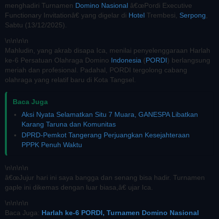
menghadiri Turnamen
Domino
Nasional
â€œPordi Executive
Functionary Invitationâ€ yang digelar di
Hotel
Trembesi,
Serpong
,
Sabtu (13/12/2025).
\n
\n\n
\n
Mahludin, yang akrab disapa Ica, menilai penyelenggaraan Harlah
ke-6 Persatuan Olahraga Domino
Indonesia
(
PORDI
) berlangsung
meriah dan profesional. Padahal, PORDI tergolong cabang
olahraga yang relatif baru di Kota Tangsel.
Baca Juga
Aksi Nyata Selamatkan Situ 7 Muara, GANESPA Libatkan
Karang Taruna dan Komunitas
DPRD-Pemkot Tangerang Perjuangkan Kesejahteraan
PPPK Penuh Waktu
\n
\n\n
\n
â€œJujur hari ini saya bangga dan senang bisa hadir. Turnamen
gaple ini dikemas dengan luar biasa,â€ ujar Ica.
\n
\n\n
\n
Baca Juga:
Harlah ke-6 PORDI, Turnamen Domino Nasional