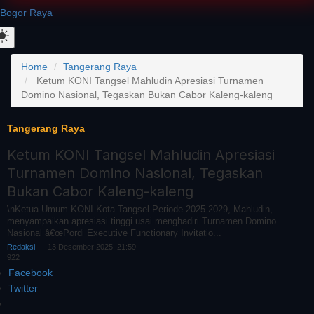
Bogor Raya
Home
Tangerang Raya
Ketum KONI Tangsel Mahludin Apresiasi Turnamen
Domino Nasional, Tegaskan Bukan Cabor Kaleng-kaleng
Tangerang Raya
Ketum KONI Tangsel Mahludin Apresiasi
Turnamen Domino Nasional, Tegaskan
Bukan Cabor Kaleng-kaleng
\nKetua Umum KONI Kota Tangsel Periode 2025-2029, Mahludin,
menyampaikan apresiasi tinggi usai menghadiri Turnamen Domino
Nasional â€œPordi Executive Functionary Invitatio...
Redaksi
13 Desember 2025, 21:59
922
Facebook
Twitter