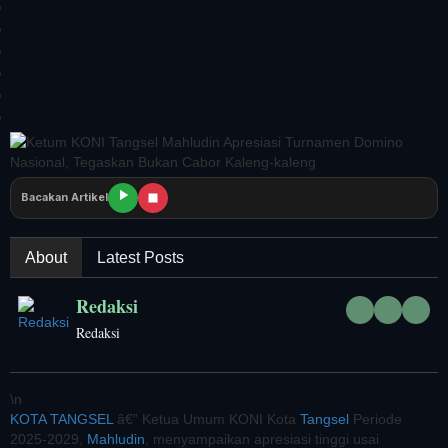
Bacakan Artikel
About
Latest Posts
Redaksi
Redaksi
\n
KOTA TANGSEL
â€” Ketua Umum KONI Kota
Tangsel
Periode
2025-2029,
Mahludin
, menyampaikan apresiasi tinggi usai