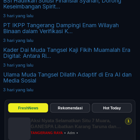
BSI Hadirkan Solusi Finansial Syariah, Dorong
Keseimbangan Spirit...
3 hari yang lalu
PT IKPP Tangerang Dampingi Enam Wilayah
Binaan dalam Verifikasi K...
3 hari yang lalu
Kader Dai Muda Tangsel Kaji Fikih Muamalah Era
Digital: Antara Ri...
3 hari yang lalu
Ulama Muda Tangsel Dilatih Adaptif di Era AI dan
Media Sosial
3 hari yang lalu
FreshNews
Rekomendasi
Hot Today
Aksi Nyata Selamatkan Situ 7 Muara,
GANESPA Libatkan Karang Taruna dan
Komunitas
TANGERANG RAYA
•
Adm
•