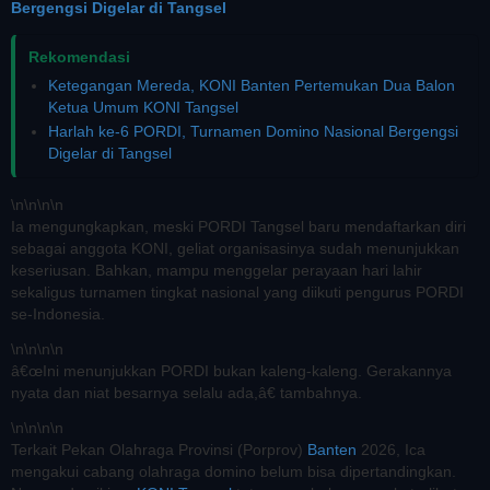
Bergengsi Digelar di Tangsel
Rekomendasi
Ketegangan Mereda, KONI Banten Pertemukan Dua Balon
Ketua Umum KONI Tangsel
Harlah ke-6 PORDI, Turnamen Domino Nasional Bergengsi
Digelar di Tangsel
\n
\n\n
\n
Ia mengungkapkan, meski PORDI Tangsel baru mendaftarkan diri
sebagai anggota KONI, geliat organisasinya sudah menunjukkan
keseriusan. Bahkan, mampu menggelar perayaan hari lahir
sekaligus turnamen tingkat nasional yang diikuti pengurus PORDI
se-Indonesia.
\n
\n\n
\n
â€œIni menunjukkan PORDI bukan kaleng-kaleng. Gerakannya
nyata dan niat besarnya selalu ada,â€ tambahnya.
\n
\n\n
\n
Terkait Pekan Olahraga Provinsi (Porprov)
Banten
2026, Ica
mengakui cabang olahraga domino belum bisa dipertandingkan.