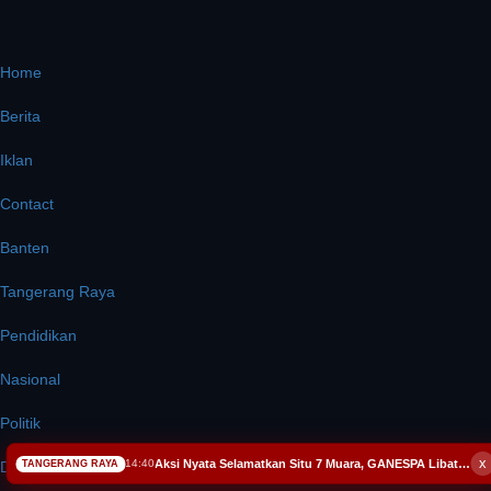
Home
Berita
Iklan
Contact
Banten
Tangerang Raya
Pendidikan
Nasional
Politik
x
Aksi Nyata Selamatkan Situ 7 Muara, GANESPA Libatkan Karang Taruna dan Komunitas
14:40
TANGERANG RAYA
Daerah