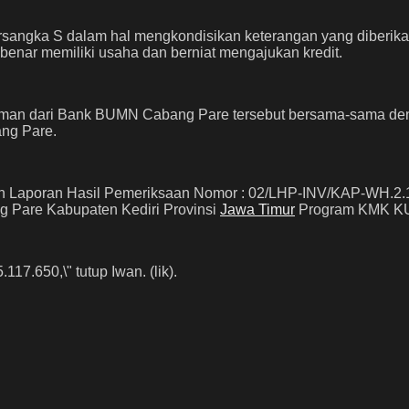
rsangka S dalam hal mengkondisikan keterangan yang diberik
nar memiliki usaha dan berniat mengajukan kredit.
man dari Bank BUMN Cabang Pare tersebut bersama-sama deng
ng Pare.
n Laporan Hasil Pemeriksaan Nomor : 02/LHP-INV/KAP-WH.2.12
g Pare Kabupaten Kediri Provinsi
Jawa Timur
Program KMK KUR
7.650,\" tutup Iwan. (lik).