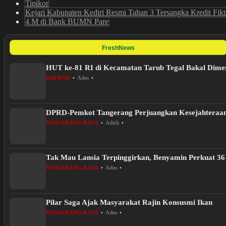
Tipikor
Kejari Kabupaten Kediri Resmi Tahan 3 Tersangka Kredit Fikt
4 M di Bank BUMN Pare
FreshNews
HUT ke-81 RI di Kecamatan Tarub Tegal Bakal Dim
DAERAH
•
Adm
•
DPRD-Pemkot Tangerang Perjuangkan Kesejahteraa
TANGERANG RAYA
•
Adith
•
Tak Mau Lansia Terpinggirkan, Benyamin Perkuat 36 
TANGERANG RAYA
•
Adm
•
Pilar Saga Ajak Masyarakat Rajin Konsusmi Ikan
TANGERANG RAYA
•
Adm
•