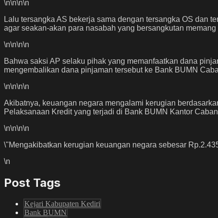
\n
\n\n
\n
Lalu tersangka AS bekerja sama dengan tersangka OS dan te
agar seakan-akan para nasabah yang bersangkutan memang be
\n
\n\n
\n
Bahwa saksi AP selaku pihak yang memanfaatkan dana pinja
mengembalikan dana pinjaman tersebut ke Bank BUMN Caba
\n
\n\n
\n
Akibatnya, keuangan negara mengalami kerugian berdasarka
Pelaksanaan Kredit yang terjadi di Bank BUMN Kantor Caban
\n
\n\n
\n
\"Mengakibatkan kerugian keuangan negara sebesar Rp.2.435.11
\n
Post Tags
Kejari Kabupaten Kediri
Bank BUMN