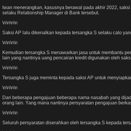
Iwan menerangkan, kasusnya berawal pada akhir 2022, sak
selaku Relationship Manager di Bank tersebut.
\n
\n\n
\n
Saksi AP lalu dikenalkan kepada tersangka S selaku calo ya
\n
\n\n
\n
Kemudian tersangka S menawarkan jasa untuk membantu pen
lain yang nantinya uang pencairan kredit digunakan oleh saks
\n
\n\n
\n
Tersangka S juga meminta kepada saksi AP untuk menyiapkan 
\n
\n\n
\n
Dari beberapa pengajuan beberapa nama nasabah yang dijad
orang lain. Yang mana nantinya persyaratan pengajuan berka
\n
\n\n
\n
Seluruh persyaratan diserahkan oleh tersangka S kepada te