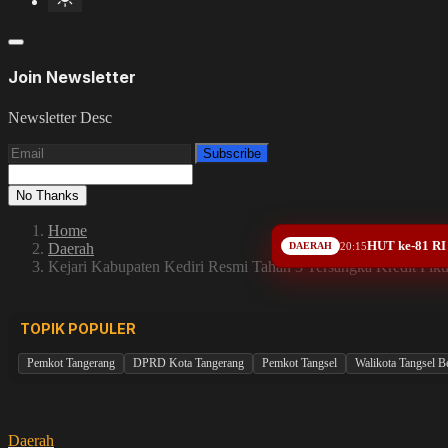
Join Newsletter
Newsletter Desc
Subscribe
No Thanks
Home
HUT ke-81 RI
Daerah
DAERAH
20:15
Kejari Kabupaten Kediri Resmi Tahan 3 Tersangka Kredit Fi
TOPIK POPULER
Pemkot Tangerang
DPRD Kota Tangerang
Pemkot Tangsel
Walikota Tangsel 
Daerah