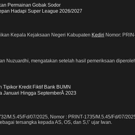
hkan Permainan Gobak Sodor
i Depan Hadapi Super League 2026/2027
idikan Kepala Kejaksaan Negeri Kabupaten
Kediri
Nomor: PRIN-0
wan Nuzuardhi, mengatakan setelah hasil pemeriksaan diperole
 Tipikor Kredit Fiktif Bank BUMN
ra Januari Hingga SeptemberÂ 2023
2/M.5.45/Fd/07/2025, Nomor : PRINT-1735/M.5.45/Fd/07/2025,
bagai tersangka kepada AS, OS, dan S,\" ujar Iwan.