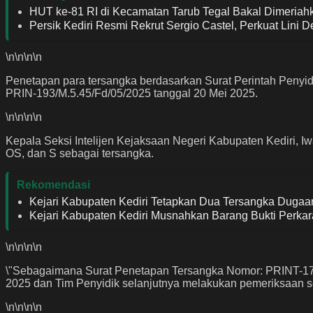
HUT ke-81 RI di Kecamatan Tarub Tegal Bakal Dimeria
Persik Kediri Resmi Rekrut Sergio Castel, Perkuat Lin
\n
\n\n
\n
Penetapan para tersangka berdasarkan Surat Perintah Peny
PRIN-193/M.5.45/Fd/05/2025 tanggal 20 Mei 2025.
\n
\n\n
\n
Kepala Seksi Intelijen Kejaksaan Negeri Kabupaten Kediri, I
OS, dan S sebagai tersangka.
Rekomendasi
Kejari Kabupaten Kediri Tetapkan Dua Tersangka Dugaan
Kejari Kabupaten Kediri Musnahkan Barang Bukti Perka
\n
\n\n
\n
\"Sebagaimana Surat Penetapan Tersangka Nomor: PRINT-173
2025 dan Tim Penyidik selanjutnya melakukan pemeriksaan se
\n
\n\n
\n