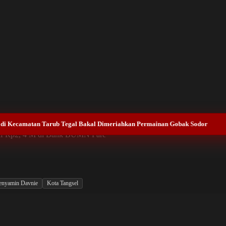
 di Kecamatan Tarub Tegal Bakal Dimeriahkan Permainan Gobak Sodor
ktif Rp2, 4 M di Bank BUMN Pare
Benyamin Davnie
Kota Tangsel