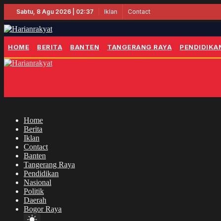
Iklan
Contact
Sabtu, 8 Agu 2026 | 02:37
HOME
BERITA
BANTEN
TANGERANG RAYA
PENDIDIKA
Home
Berita
Iklan
Contact
Banten
Tangerang Raya
Pendidikan
Nasional
Politik
Daerah
Bogor Raya