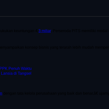
bukukan keuntungan 4,
3 miliar
. Perseroda PITS memiliki modal da
nyampaikan konsep bisnis yang terarah lebih mudah memperol
PPPK Penuh Waktu
 Lansia di Tangsel
an
dengan tata kelola perusahaan yang baik dan benar,â€ ujarn