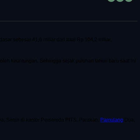
sar sebesar 41,6 miliar dari total Rp 104,2 miliar.
eh keuntungan. Sehingga sejak puluhan tahun baru saat ini
ya, Senin di kantor Perseroda PITS, Parakan,
Pamulang
Dua,