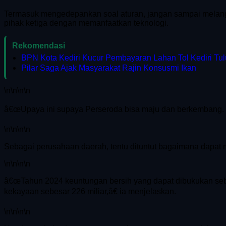
Termasuk mengedepankan soal aturan, jangan sampai melan
pihak ketiga dengan memanfaatkan teknologi.
Rekomendasi
BPN Kota Kediri Kucur Pembayaran Lahan Tol Kediri Tu
Pilar Saga Ajak Masyarakat Rajin Konsusmi Ikan
\n
\n\n
\n
â€œUpaya ini supaya Perseroda bisa maju dan berkembang. Ke
\n
\n\n
\n
Sebagai perusahaan daerah, tentu dituntut bagaimana dapa
\n
\n\n
\n
â€œTahun 2024 keuntungan bersih yang dapat dibukukan sebesa
kekayaan sebesar 226 miliar,â€ ia menjelaskan.
\n
\n\n
\n