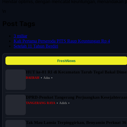
Hendar optimis, dengan mencatat keuntungan, menandakan pe
\n
Post Tags
3 miliar
Kali Pertama Perseroda PITS Raup Keuntungan Rp 4
Setelah 11 Tahun Berdiri
FreshNews
HUT ke-81 RI di Kecamatan Tarub Tegal Bakal Dim
DAERAH
•
Adm
•
DPRD-Pemkot Tangerang Perjuangkan Kesejahteraa
TANGERANG RAYA
•
Adith
•
Tak Mau Lansia Terpinggirkan, Benyamin Perkuat 36 