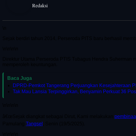
Redaksi
\n
Sejak berdiri tahun 2014, Perseroda PITS baru berhasil mem
\n
\n\n
\n
Direktur Utama Perseroda PTIS Tubagus Hendra Suherman me
memperoleh keuntungan.
Baca Juga
DPRD-Pemkot Tangerang Perjuangkan Kesejahteraan 
Tak Mau Lansia Terpinggirkan, Benyamin Perkuat 36 Pos
\n
\n\n
\n
â€œSejak diangkat sebagai Dirut, Kami melakukan
pembina
Pamulang
Tangsel
, Senin (19/5/2025).
\n
\n\n
\n