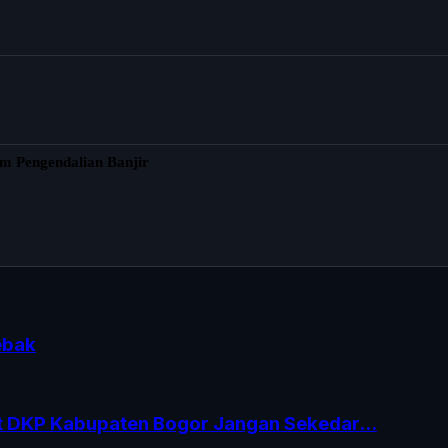
em Pengendalian Banjir
ebak
t DKP Kabupaten Bogor Jangan Sekedar...