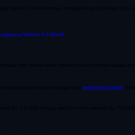
ggar hukum. Oleh karenanya, menggandeng Kejaksaan, dan L
lungagung Sebesar 9,3 MiliarÂ
ndati tidak mudah untuk merubah kultur birokrasi kepada korpo
t menguntungkan secara keuangan bagi
pemerintah daerah
. Seh
r Rp 4,3 miliar dengan aset air minum sebesar Rp 73 miliar, s