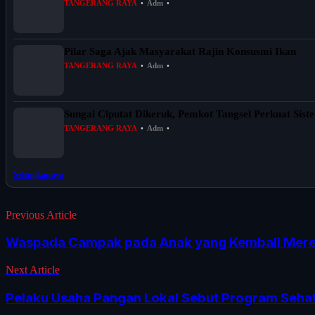
TANGERANG RAYA
•
Adm
•
Pilar Saga Ajak Masyarakat Rajin Konsusmi Ikan
TANGERANG RAYA
•
Adm
•
Sungai Ciputat Dikeruk, Pemkot Tangsel Perkuat Sist
TANGERANG RAYA
•
Adm
•
Selengkapnya
Previous Article
Waspada Campak pada Anak yang Kembali Mer
Next Article
Pelaku Usaha Pangan Lokal Sebut Program Seha