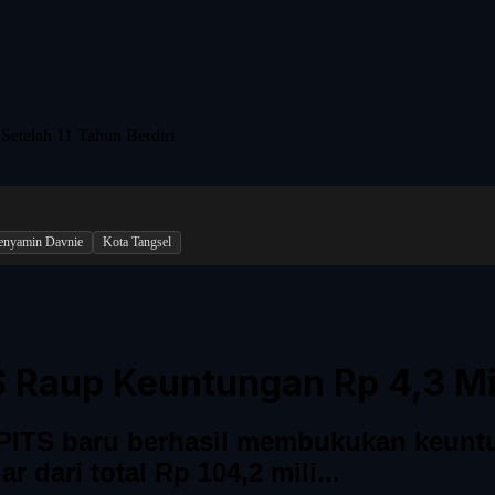
Setelah 11 Tahun Berdiri
Benyamin Davnie
Kota Tangsel
 Raup Keuntungan Rp 4,3 Mili
a PITS baru berhasil membukukan keuntu
 dari total Rp 104,2 mili...