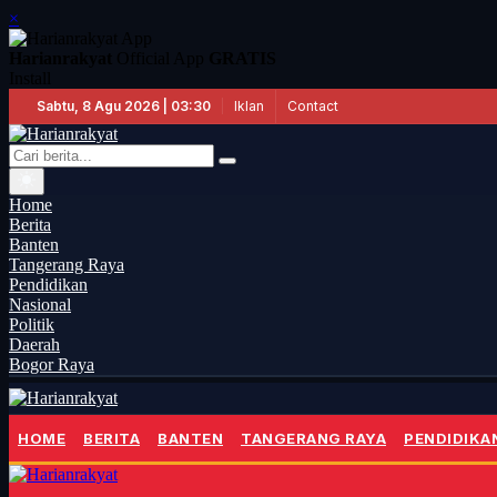
×
Harianrakyat
Official App
GRATIS
Install
Iklan
Contact
Sabtu, 8 Agu 2026 | 03:30
Home
Berita
Banten
Tangerang Raya
Pendidikan
Nasional
Politik
Daerah
Bogor Raya
HOME
BERITA
BANTEN
TANGERANG RAYA
PENDIDIKA