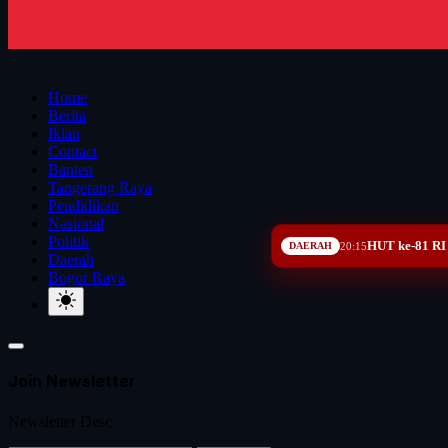
Home
Berita
Iklan
Contact
Banten
Tangerang Raya
Pendidikan
Nasional
Politik
HUT ke-81 RI
DAERAH
20:15
Daerah
Bogor Raya
Join Newsletter
Newsletter Desc