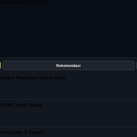
rusahaan sehat. (din).
Rekomendasi
eriahkan Permainan Gobak Sodor
n PPPK Penuh Waktu
Pos Lansia di Tangsel