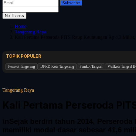
Subscribe
No Thanks
Home
Tangerang Raya
Kali Pertama Perseroda PITS Raup Keuntungan Rp 4,3 Miliar, 
TOPIK POPULER
Pemkot Tangerang
DPRD Kota Tangerang
Pemkot Tangsel
Walikota Tangsel 
Tangerang Raya
Kali Pertama Perseroda PITS
\nSejak berdiri tahun 2014, Perserod
memiliki modal dasar sebesar 41,6 miliar