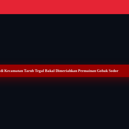
 di Kecamatan Tarub Tegal Bakal Dimeriahkan Permainan Gobak Sodor