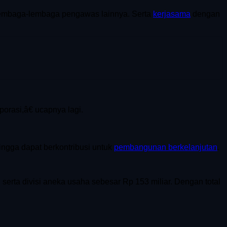
embaga-lembaga pengawas lainnya. Serta
kerjasama
dengan
rasi,â€ ucapnya lagi.
ingga dapat berkontribusi untuk
pembangunan berkelanjutan
.
erta divisi aneka usaha sebesar Rp 153 miliar. Dengan total