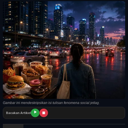
Tangerang Raya
Pendidikan
Nasional
Politik
Daerah
Bogor Raya
Gambar ini mendeskripsikan isi tulisan fenomena social jetlag.
Bacakan Artikel