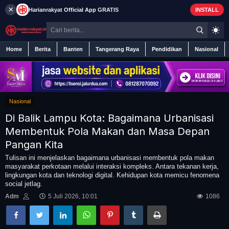
×
Harianrakyat
Official App
GRATIS
INSTALL
Home
Berita
Banten
Tangerang Raya
Pendidikan
Nasional
Nasional
Home
Di Balik Lampu Kota: Bagaimana Urbanisasi
Berita
Membentuk Pola Makan dan Masa Depan
Pangan Kita
Iklan
Tulisan ini menjelaskan bagaimana urbanisasi membentuk pola makan
masyarakat perkotaan melalui interaksi kompleks. Antara tekanan kerja,
lingkungan kota dan teknologi digital. Kehidupan kota memicu fenomena
Contact
social jetlag.
Adm
5 Juli 2026, 10:01
1086
Banten