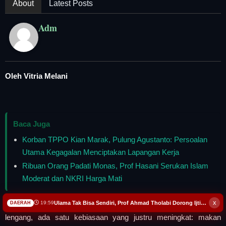
About
Latest Posts
Adm
Oleh Vitria Melani
Baca Juga
Korban TPPO Kian Marak, Pulung Agustanto: Persoalan
Utama Kegagalan Menciptakan Lapangan Kerja
Ribuan Orang Padati Monas, Prof Hasani Serukan Islam
Moderat dan NKRI Harga Mati
x
Ulama Tak Bisa Sendiri, Prof Ahmad Tholabi Dorong Ijtihad Multidisipliner
19:59
DAERAH
Ketika lampu-lampu kota mulai menyala dan jalanan perlahan
lengang, ada satu kebiasaan yang justru meningkat: makan