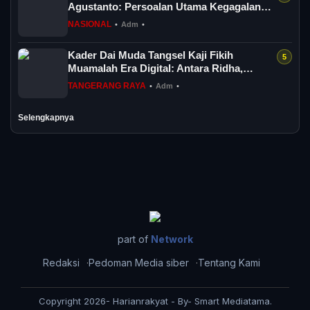
Agustanto: Persoalan Utama Kegagalan
Menciptakan...
NASIONAL
•
Adm
•
Kader Dai Muda Tangsel Kaji Fikih
Muamalah Era Digital: Antara Ridha,
Mu’athah d...
TANGERANG RAYA
•
Adm
•
Selengkapnya
part of
Network
Redaksi
Pedoman Media siber
Tentang Kami
Copyright 2026- Harianrakyat - By- Smart Mediatama.