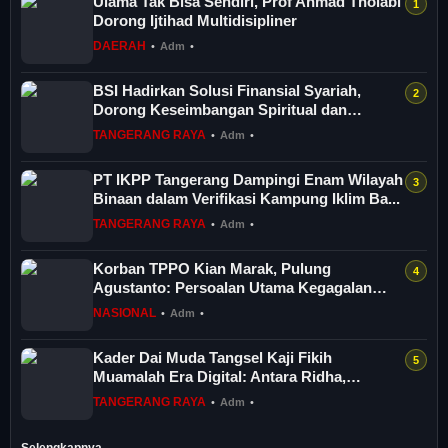
Ulama Tak Bisa Sendiri, Prof Ahmad Tholabi
Dorong Ijtihad Multidisipliner
DAERAH
•
Adm
•
BSI Hadirkan Solusi Finansial Syariah,
Dorong Keseimbangan Spiritual dan
Sosial...
TANGERANG RAYA
•
Adm
•
PT IKPP Tangerang Dampingi Enam Wilayah
Binaan dalam Verifikasi Kampung Iklim Ba...
TANGERANG RAYA
•
Adm
•
Korban TPPO Kian Marak, Pulung
Agustanto: Persoalan Utama Kegagalan
Menciptakan...
NASIONAL
•
Adm
•
Kader Dai Muda Tangsel Kaji Fikih
Muamalah Era Digital: Antara Ridha,
Mu’athah d...
TANGERANG RAYA
•
Adm
•