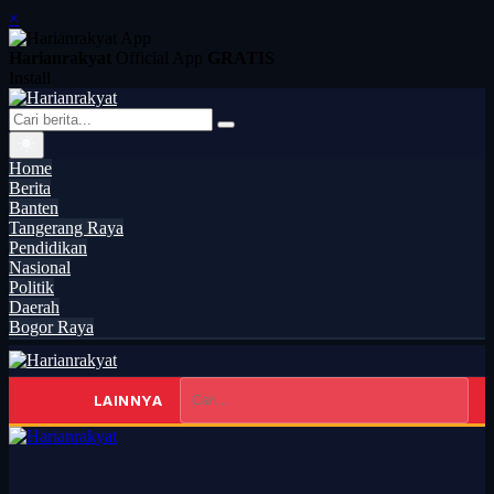
×
Harianrakyat
Official App
GRATIS
Install
Home
Berita
Banten
Tangerang Raya
Pendidikan
Nasional
Politik
Daerah
Bogor Raya
LAINNYA