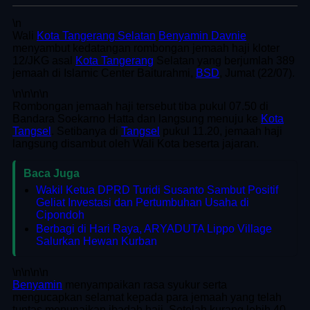
\n
Wali
Kota Tangerang Selatan
Benyamin Davnie
menyambut kedatangan rombongan jemaah haji kloter
12/JKG asal
Kota Tangerang
Selatan yang berjumlah 389
jemaah di Islamic Center Baiturahmi,
BSD
, Jumat (22/07).
\n
\n\n
\n
Rombongan jemaah haji tersebut tiba pukul 07.50 di
Bandara Soekarno Hatta dan langsung menuju ke
Kota
Tangsel
. Setibanya di
Tangsel
pukul 11.20, jemaah haji
langsung disambut oleh Wali Kota beserta jajaran.
Baca Juga
Wakil Ketua DPRD Turidi Susanto Sambut Positif
Geliat Investasi dan Pertumbuhan Usaha di
Cipondoh
Berbagi di Hari Raya, ARYADUTA Lippo Village
Salurkan Hewan Kurban
\n
\n\n
\n
Benyamin
menyampaikan rasa syukur serta
mengucapkan selamat kepada para jemaah yang telah
tuntas menunaikan ibadah haji. Setelah kurang lebih 40