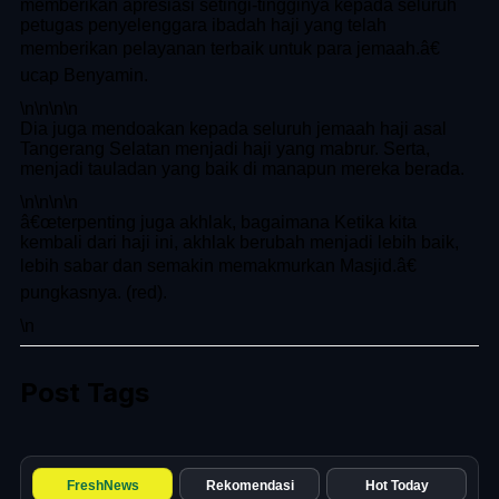
memberikan apresiasi setingi-tingginya kepada seluruh
petugas penyelenggara ibadah haji yang telah
memberikan pelayanan terbaik untuk para jemaah.â€
ucap Benyamin.
\n
\n\n
\n
Dia juga mendoakan kepada seluruh jemaah haji asal
Tangerang Selatan menjadi haji yang mabrur. Serta,
menjadi tauladan yang baik di manapun mereka berada.
\n
\n\n
\n
â€œterpenting juga akhlak, bagaimana Ketika kita
kembali dari haji ini, akhlak berubah menjadi lebih baik,
lebih sabar dan semakin memakmurkan Masjid.â€
pungkasnya. (red).
\n
Post Tags
FreshNews
Rekomendasi
Hot Today