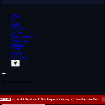
Home
Berita
Iklan
Contact
Banten
Tangerang Raya
Pendidikan
Nasional
Politik
Daerah
Bogor Raya
Join Newsletter
Newsletter Desc
x
Subscribe
Waduk Rusak dan El Nino Perparah Kekeringan, Lahan Pertanian Desa Kreman Tegal Terancam Nganggur
DAERAH
16:51