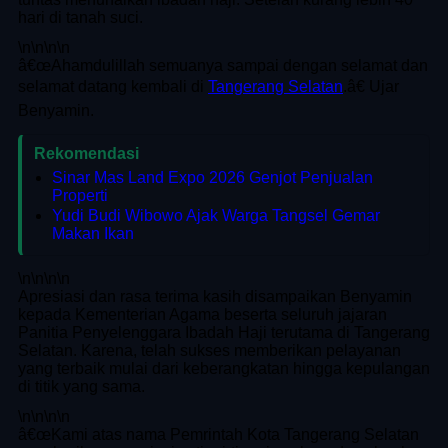
hari di tanah suci.
\n
\n\n
\n
â€œAhamdulillah semuanya sampai dengan selamat dan
selamat datang kembali di
Tangerang Selatan
.â€ Ujar
Benyamin.
Rekomendasi
Sinar Mas Land Expo 2026 Genjot Penjualan
Properti
Yudi Budi Wibowo Ajak Warga Tangsel Gemar
Makan Ikan
\n
\n\n
\n
Apresiasi dan rasa terima kasih disampaikan Benyamin
kepada Kementerian Agama beserta seluruh jajaran
Panitia Penyelenggara Ibadah Haji terutama di Tangerang
Selatan. Karena, telah sukses memberikan pelayanan
yang terbaik mulai dari keberangkatan hingga kepulangan
di titik yang sama.
\n
\n\n
\n
â€œKami atas nama Pemrintah Kota Tangerang Selatan