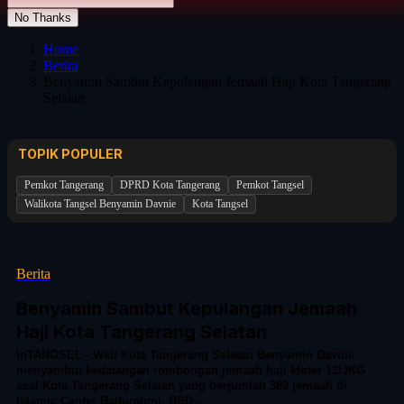
No Thanks
Home
Berita
Benyamin Sambut Kepulangan Jemaah Haji Kota Tangerang
Selatan
TOPIK POPULER
Pemkot Tangerang
DPRD Kota Tangerang
Pemkot Tangsel
Walikota Tangsel Benyamin Davnie
Kota Tangsel
Berita
Benyamin Sambut Kepulangan Jemaah
Haji Kota Tangerang Selatan
\nTANGSEL - Wali Kota Tangerang Selatan Benyamin Davnie
menyambut kedatangan rombongan jemaah haji kloter 12/JKG
asal Kota Tangerang Selatan yang berjumlah 389 jemaah di
Islamic Center Baiturahmi, BSD,...