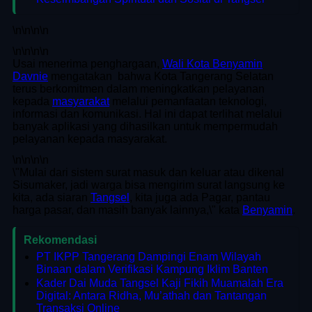
\n
\n\n
\n
\n
\n\n
\n
Usai menerima penghargaan,
Wali Kota Benyamin
Davnie
mengatakan bahwa Kota Tangerang Selatan
terus berkomitmen dalam meningkatkan pelayanan
kepada
masyarakat
melalui pemanfaatan teknologi,
informasi dan komunikasi. Hal ini dapat terlihat melalui
banyak aplikasi yang dihasilkan untuk mempermudah
pelayanan kepada masyarakat.
\n
\n\n
\n
\"Mulai dari sistem surat masuk dan keluar atau dikenal
Sisumaker, jadi warga bisa mengirim surat langsung ke
kita, ada siaran
Tangsel
, kita juga ada Pagar, pantau
harga pasar, dan masih banyak lainnya,\" kata
Benyamin
.
Rekomendasi
PT IKPP Tangerang Dampingi Enam Wilayah
Binaan dalam Verifikasi Kampung Iklim Banten
Kader Dai Muda Tangsel Kaji Fikih Muamalah Era
Digital: Antara Ridha, Mu’athah dan Tantangan
Transaksi Online