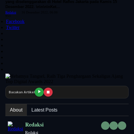
yang diselenggarakan di Hotel Rafles Jakarta pada Kamis 15
Desember 2022. \n\n\n\nKet...
Redaksi
16 Desember 2022, 06:06
953
Facebook
Twitter
Bacakan Artikel
About
Latest Posts
Redaksi
Redaksi