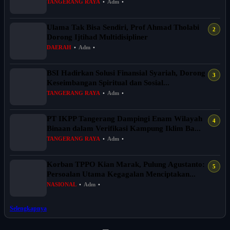
TANGERANG RAYA
•
Adm
•
Ulama Tak Bisa Sendiri, Prof Ahmad Tholabi
Dorong Ijtihad Multidisipliner
DAERAH
•
Adm
•
BSI Hadirkan Solusi Finansial Syariah, Dorong
Keseimbangan Spiritual dan Sosial...
TANGERANG RAYA
•
Adm
•
PT IKPP Tangerang Dampingi Enam Wilayah
Binaan dalam Verifikasi Kampung Iklim Ba...
TANGERANG RAYA
•
Adm
•
Korban TPPO Kian Marak, Pulung Agustanto:
Persoalan Utama Kegagalan Menciptakan...
NASIONAL
•
Adm
•
Selengkapnya