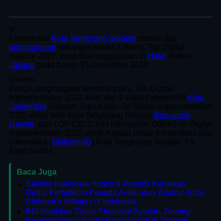
\n
Pemerintah
Kota Tangerang Selatan
meraih tiga
penghargaan
sekaligus dalam It Works Top Digital
Awards 2022, yang diselenggarakan di
Hotel
Rafles
Jakarta
pada Kamis 15 Desember 2022.
\n
\n\n
\n
Ketiga penghargaan tersebut yakni, Top Digital
Implementation 2022 level star 4 untuk Pemerintah
Kota
Tangerang
Selatan, Top Leader On Digital Implementation
2022 untuk Wali Kota Tangerang Selatan
Benyamin
Davnie
, dan TOP CIO (Chief Information Officer) on Digital
Implementation 2022 untuk Kepala Dinas Komunikasi dan
Informatika (
Diskominfo
) Kota Tangerang Selatan, Tb.
Asep Nurdin.
Baca Juga
Santika Indonesia Hotels & Resorts Kenalkan
Dunia Perhotelan Kepada Anak-anak Asuhan SOS
Children’s Villages di Indonesia
BSI Hadirkan Solusi Finansial Syariah, Dorong
Keseimbangan Spiritual dan Sosial di Tangsel