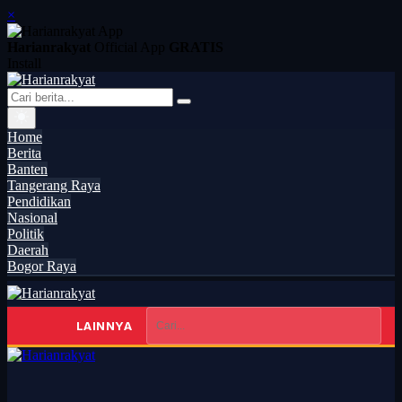
×
Harianrakyat
Official App
GRATIS
Install
Home
Berita
Banten
Tangerang Raya
Pendidikan
Nasional
Politik
Daerah
Bogor Raya
LAINNYA