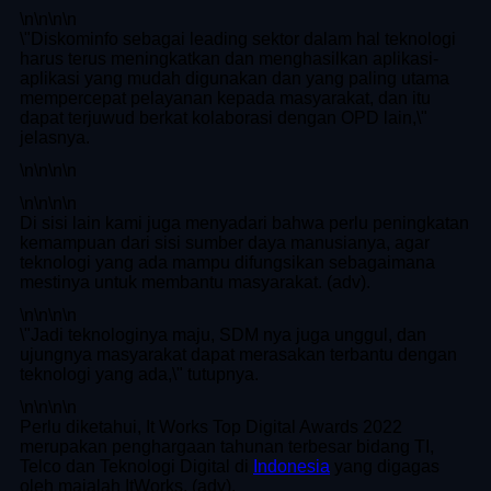
\n
\n\n
\n
\"Diskominfo sebagai leading sektor dalam hal teknologi
harus terus meningkatkan dan menghasilkan aplikasi-
aplikasi yang mudah digunakan dan yang paling utama
mempercepat pelayanan kepada masyarakat, dan itu
dapat terjuwud berkat kolaborasi dengan OPD lain,\"
jelasnya.
\n
\n\n
\n
\n
\n\n
\n
Di sisi lain kami juga menyadari bahwa perlu peningkatan
kemampuan dari sisi sumber daya manusianya, agar
teknologi yang ada mampu difungsikan sebagaimana
mestinya untuk membantu masyarakat. (adv).
\n
\n\n
\n
\"Jadi teknologinya maju, SDM nya juga unggul, dan
ujungnya masyarakat dapat merasakan terbantu dengan
teknologi yang ada,\" tutupnya.
\n
\n\n
\n
Perlu diketahui, It Works Top Digital Awards 2022
merupakan penghargaan tahunan terbesar bidang TI,
Telco dan Teknologi Digital di
Indonesia
yang digagas
oleh majalah ItWorks. (adv).