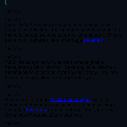
\n
\n\n
\n
\n
\n\n
\n
Lanjut, kata Benyamin, penggunaan teknologi saat ini
sangatlah dibutuhkan untuk mempercepat pelayanan. Tak
hanya teknologi nya yang canggih, kemampuan SDM nya
pun turut ditingkatkan melalui berbagai
pelatihan
.
\n
\n\n
\n
\n
\n\n
\n
\"Jadi kita sangat serius untuk terus meningkatkan
manajemen sistem informasi. Sekarang kalau kita mau
meningkatkan kecepatan layanan, tidak ada pilihan lain
kecuali memanfaatkan teknologi,\" tuturnya.
\n
\n\n
\n
\n
\n\n
\n
Sementara itu, Kepala
Diskominfo Tangsel
Tb. Asep
Nurdin menuturkan prestasi yang diraih ini berkat kerja
sama dan
kolaborasi
dengan berbagai pihak, terutama
Organisasi Perangkat Daerah lainnya.
\n
\n\n
\n