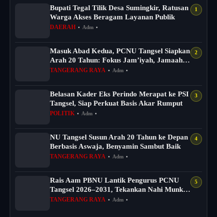
Bupati Tegal Tilik Desa Sumingkir, Ratusan
Warga Akses Beragam Layanan Publik
DAERAH
•
Adm
•
Masuk Abad Kedua, PCNU Tangsel Siapkan
Arah 20 Tahun: Fokus Jam’iyah, Jamaah
dan...
TANGERANG RAYA
•
Adm
•
Belasan Kader Eks Perindo Merapat ke PSI
Tangsel, Siap Perkuat Basis Akar Rumput
POLITIK
•
Adm
•
NU Tangsel Susun Arah 20 Tahun ke Depan
Berbasis Aswaja, Benyamin Sambut Baik
TANGERANG RAYA
•
Adm
•
Rais Aam PBNU Lantik Pengurus PCNU
Tangsel 2026–2031, Tekankan Nahi Munkar
dan D...
TANGERANG RAYA
•
Adm
•