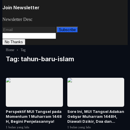
Join Newsletter
Newsletter Desc
Subscribe
No Thanks
Home
›
Tag
Tag:
tahun-baru-islam
Perspektif MUI Tangsel pada
Sore Ini, MUI Tangsel Adakan
Momentum 1 Muharram 1448
Gebyar Muharram 1448H,
H, Begini Penjelasannya!
Diawali Dzikir, Doa dan
Santunan Yatim
1 bulan yang lalu
1 bulan yang lalu