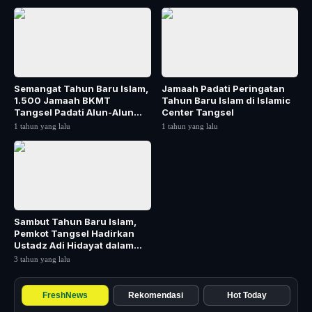
Semangat Tahun Baru Islam,
Jamaah Padati Peringatan
1.500 Jamaah BKMT
Tahun Baru Islam di Islamic
Tangsel Padati Alun-Alun
Center Tangsel
Pamulang
1 tahun yang lalu
1 tahun yang lalu
Sambut Tahun Baru Islam,
Pemkot Tangsel Hadirkan
Ustadz Adi Hidayat dalam
Tabligh Akbar
3 tahun yang lalu
FreshNews
Rekomendasi
Hot Today