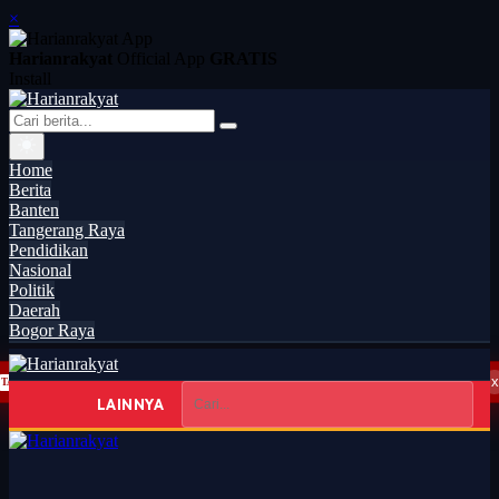
×
Harianrakyat
Official App
GRATIS
Install
Home
Berita
Banten
Tangerang Raya
Pendidikan
Nasional
Politik
Daerah
Bogor Raya
x
Santika Indonesia Hotels & Resorts Kenalkan Dunia Perhotelan Kepada Anak-anak Asuhan SOS Children’s Villages d...
TANGERANG RAYA
08:21
LAINNYA