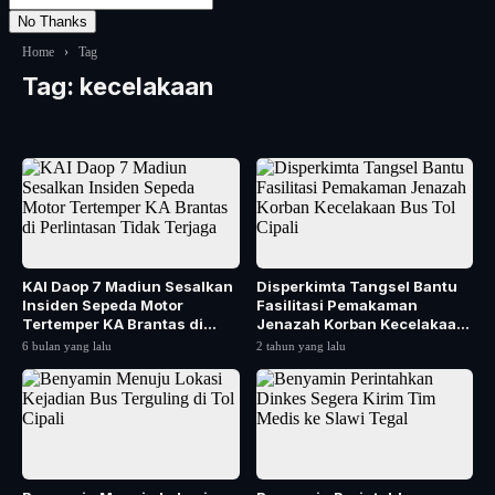
No Thanks
Home
›
Tag
Tag:
kecelakaan
KAI Daop 7 Madiun Sesalkan
Disperkimta Tangsel Bantu
Insiden Sepeda Motor
Fasilitasi Pemakaman
Tertemper KA Brantas di
Jenazah Korban Kecelakaan
Perlintasan Tidak...
Bus Tol Cipali
6 bulan yang lalu
2 tahun yang lalu