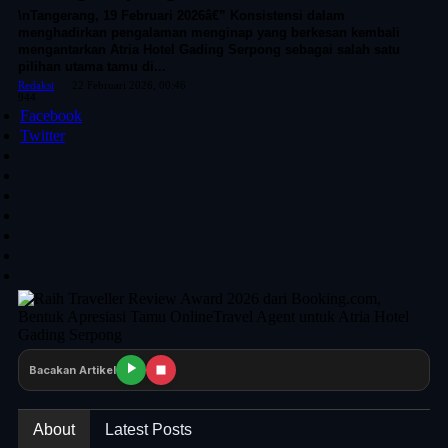
\nTangerang, 19 Februari 2026â€” Konsistensi dalam
menghadirkan pengalaman menginap yang berkesan kembali
mengantarkan Atria Hotel Gading Serpong sebagai salah satu
pilihan utama tamu di...
Redaksi
22 Februari 2026, 00:46
944
Facebook
Twitter
Bacakan Artikel
About
Latest Posts