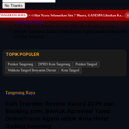
No Thanks
x
Home
Aksi Nyata Selamatkan Situ 7 Muara, GANESPA Libatkan Karang Taruna dan Komunitas
TANGERANG RAYA
14:40
Tangerang Raya
Raih Traveller Review Award 2026 dari Booking.com,
Bentuk Apresiasi Tamu OnlineTravel Agent untuk Atria Hotel
Gading Serpong
TOPIK POPULER
Pemkot Tangerang
DPRD Kota Tangerang
Pemkot Tangsel
Walikota Tangsel Benyamin Davnie
Kota Tangsel
Tangerang Raya
Raih Traveller Review Award 2026 dari
Booking.com, Bentuk Apresiasi Tamu
OnlineTravel Agent untuk Atria Hotel
Gading Serpong