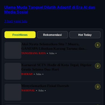
Ulama Muda Tangsel Dilatih Adaptif di Era AI dan
Media Sosial
3 hari yang lalu
FreshNews
Rekomendasi
Hot Today
Aksi Nyata Selamatkan Situ 7 Muara,
GANESPA Libatkan Karang Taruna dan
Komunitas
TANGERANG RAYA
•
Adm
•
Karnaval SCTV Hadir di Kota Tegal, Digelar
Gratis Selama Dua Hari
DAERAH
•
Adm
•
Menyelamatkan Fiskal Daerah
NASIONAL
•
Adm
•