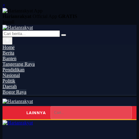
×
Harianrakyat
Official App
GRATIS
Install
Home
Berita
Banten
Tangerang Raya
Pendidikan
Nasional
Politik
Daerah
Bogor Raya
LAINNYA