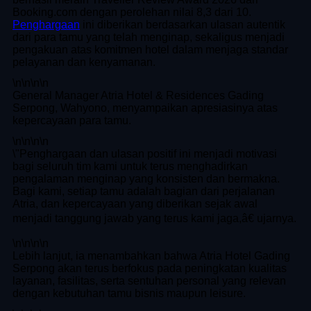
Booking.com dengan perolehan nilai 8,3 dari 10.
Penghargaan
ini diberikan berdasarkan ulasan autentik
dari para tamu yang telah menginap, sekaligus menjadi
pengakuan atas komitmen hotel dalam menjaga standar
pelayanan dan kenyamanan.
\n
\n\n
\n
General Manager Atria Hotel & Residences Gading
Serpong, Wahyono, menyampaikan apresiasinya atas
kepercayaan para tamu.
\n
\n\n
\n
\"Penghargaan dan ulasan positif ini menjadi motivasi
bagi seluruh tim kami untuk terus menghadirkan
pengalaman menginap yang konsisten dan bermakna.
Bagi kami, setiap tamu adalah bagian dari perjalanan
Atria, dan kepercayaan yang diberikan sejak awal
menjadi tanggung jawab yang terus kami jaga,â€ ujarnya.
\n
\n\n
\n
Lebih lanjut, ia menambahkan bahwa Atria Hotel Gading
Serpong akan terus berfokus pada peningkatan kualitas
layanan, fasilitas, serta sentuhan personal yang relevan
dengan kebutuhan tamu bisnis maupun leisure.