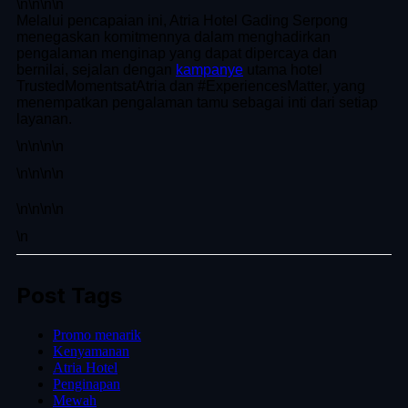
\n
\n\n
\n
Melalui pencapaian ini, Atria Hotel Gading Serpong
menegaskan komitmennya dalam menghadirkan
pengalaman menginap yang dapat dipercaya dan
bernilai, sejalan dengan
kampanye
utama hotel
TrustedMomentsatAtria dan #ExperiencesMatter, yang
menempatkan pengalaman tamu sebagai inti dari setiap
layanan.
\n
\n\n
\n
\n
\n\n
\n
\n
\n\n
\n
\n
Post Tags
Promo menarik
Kenyamanan
Atria Hotel
Penginapan
Mewah