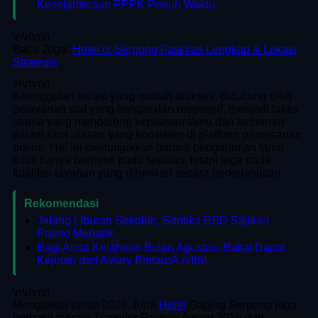
Kesejahteraan PPPK Penuh Waktu
\n
\n\n
\n
Baca Juga:
Hotel di Serpong Fasilitas Lengkap & Lokasi
Strategis
\n
\n\n
\n
Keunggulan lokasi yang mudah diakses, didukung oleh
pelayanan staf yang hangat dan responsif, menjadi faktor
utama yang mendorong kepuasan tamu dan tercermin
dalam skor ulasan yang konsisten di platform pemesanan
online. Hal ini menunjukkan bahwa pengalaman tamu
tidak hanya berhenti pada fasilitas, tetapi juga pada
kualitas layanan yang diberikan secara berkelanjutan.
Rekomendasi
Jelang Liburan Sekolah, Santika BSD Sajikan
Promo Menarik
Bagi Anda Kelahiran Bulan Agustus, Bakal Dapat
Kejutan dari Aviary BintaroÂ nihh!
\n
\n\n
\n
Mengawali tahun 2026, Atria
Hotel
Gading Serpong juga
berhasil meraih Traveller Review Award 2026 dari