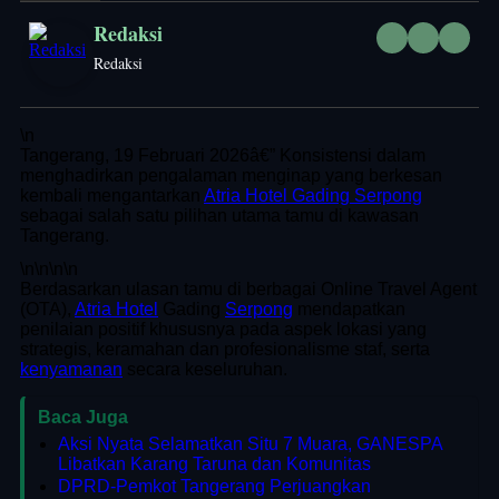
Redaksi
Redaksi
\n
Tangerang, 19 Februari 2026â€” Konsistensi dalam
menghadirkan pengalaman menginap yang berkesan
kembali mengantarkan
Atria Hotel Gading Serpong
sebagai salah satu pilihan utama tamu di kawasan
Tangerang.
\n
\n\n
\n
Berdasarkan ulasan tamu di berbagai Online Travel Agent
(OTA),
Atria Hotel
Gading
Serpong
mendapatkan
penilaian positif khususnya pada aspek lokasi yang
strategis, keramahan dan profesionalisme staf, serta
kenyamanan
secara keseluruhan.
Baca Juga
Aksi Nyata Selamatkan Situ 7 Muara, GANESPA
Libatkan Karang Taruna dan Komunitas
DPRD-Pemkot Tangerang Perjuangkan