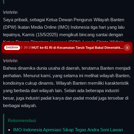
\n
\n\n
\n
Saya pribadi, sebagai Ketua Dewan Pengurus Wilayah Banten
(DPW) Ikatan Media Online (IMO) Indonesia tiga hari yang lalu
tepatnya, Kamis (15/5/2025) mengikuti bincang santai dengan
Ketua Dewan Pimpinan
Nasional
(DPN)
Apindo
Shinta Widjaja
x
HUT ke-81 RI di Kecamatan Tarub Tegal Bakal Dimeriahkan Permainan Gobak Sodor
20:15
DAERAH
Kamdani, di Mega Kuningan,
Jakarta
Selatan.
\n
\n\n
\n
Bahwa dinamika dunia usaha di daerah, terutama Banten menjadi
perhatian. Menurut kami, yang selama ini melihat wilayah Banten,
kondisinya cukup dinamis. Wilayah Banten memiliki karakteristik
yang berbeda dari wilayah lain. Selain ada beberapa industri
besar, juga industri padat karya dan padat modal juga tersebar di
berbagai wilayah.
Rekomendasi
IMO-Indonesia Apresiasi Sikap Tegas Andra Soni Lawan