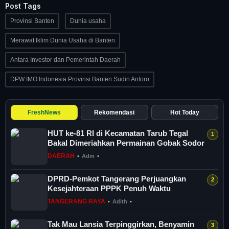
Post Tags
Provinsi Banten
Dunia usaha
Merawat Iklim Dunia Usaha di Banten
Antara Investor dan Pemerintah Daerah
DPW IMO Indonesia Provinsi Banten Sudin Antoro
FreshNews
Rekomendasi
Hot Today
HUT ke-81 RI di Kecamatan Tarub Tegal
Bakal Dimeriahkan Permainan Gobak Sodor
DAERAH
•
Adm
•
DPRD-Pemkot Tangerang Perjuangkan
Kesejahteraan PPPK Penuh Waktu
TANGERANG RAYA
•
Adith
•
Tak Mau Lansia Terpinggirkan, Benyamin