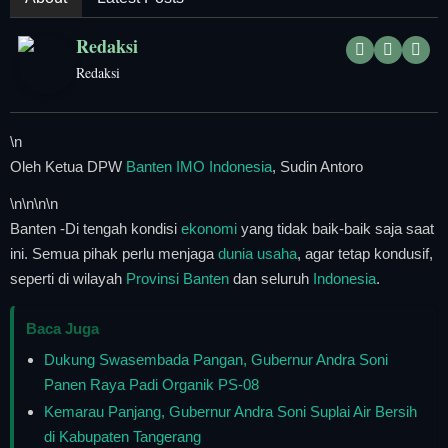
Tangerang Raya
Redaksi
Pendidikan
Redaksi
Nasional
\n
Politik
Oleh Ketua DPW
Banten
IMO Indonesia
, Sudin Antoro
\n
\n\n
\n
Daerah
Banten -Di tengah kondisi
ekonomi
yang tidak baik-baik saja saat
ini. Semua pihak perlu menjaga
dunia usaha
, agar tetap kondusif,
Bogor Raya
seperti di wilayah
Provinsi Banten
dan seluruh
Indonesia
.
Baca Juga
Dukung Swasembada Pangan, Gubernur Andra Soni
Panen Raya Padi Organik PS-08
Kemarau Panjang, Gubernur Andra Soni Suplai Air Bersih
di Kabupaten Tangerang