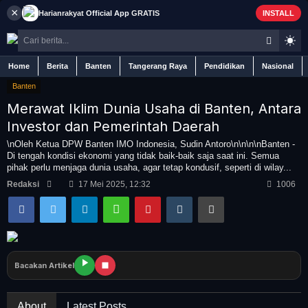
×
Harianrakyat
Official App
GRATIS
INSTALL
Home
Berita
Banten
Tangerang Raya
Pendidikan
Nasional
Banten
Merawat Iklim Dunia Usaha di Banten, Antara
Investor dan Pemerintah Daerah
Home
\nOleh Ketua DPW Banten IMO Indonesia, Sudin Antoro\n\n\n\nBanten -
Di tengah kondisi ekonomi yang tidak baik-baik saja saat ini. Semua
pihak perlu menjaga dunia usaha, agar tetap kondusif, seperti di wilay...
Berita
Redaksi
17 Mei 2025, 12:32
1006
Iklan
Contact
Bacakan Artikel
Banten
About
Latest Posts