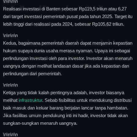
\n
\n\n
\n
Realisasi investasi di Banten sebesar Rp119,5 triliun atau 6,27
dari target investasi pemerintah pusat pada tahun 2025. Target itu
lebih tinggi dari realisasi pada 2024, sebesar Rp105,62 triliun.
\n
\n\n
\n
Kedua, bagaimana pemerintah daerah dapat menjamin kepastian
hukum supaya dunia usaha merasa nyaman. Upaya ini sebagai
perlindungan investasi oleh para investor. Investor akan menaruh
uangnya dengan melihat landasan dasar jika ada kepastian dan
perlindungan dari pemerintah.
\n
\n\n
\n
Ketiga yang tidak kalah pentingnya adalah, investor biasanya
melihat
infrastruktur
. Sebab fisibilitas untuk mendukung distribusi
baik masuk dan keluar barang berjalan lancar tanpa hambatan.
Jika fasilitas umum pendukung inti ini hadir, investor tidak akan
sungkan-sungkan menaruh uangnya.
\n
\n\n
\n