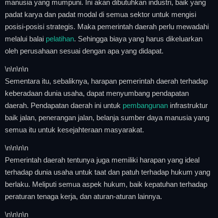
manusia yang mumpuni. Ini akan dibutuhkan industri, baik yang
padat karya dan padat modal di semua sektor untuk mengisi
posisi-posisi strategis. Maka pemerintah daerah perlu mewadahi
melalui balai
pelatihan
. Sehingga biaya yang harus dikeluarkan
oleh perusahaan sesuai dengan apa yang didapat.
\n
\n\n
\n
Sementara itu, sebaliknya, harapan pemerintah daerah terhadap
keberadaan dunia usaha, dapat menyumbang pendapatan
daerah. Pendapatan daerah ini untuk
pembangunan
infrastruktur
baik jalan, penerangan jalan, belanja sumber daya manusia yang
semua itu untuk kesejahteraan masyarakat.
\n
\n\n
\n
Pemerintah daerah tentunya juga memiliki harapan yang ideal
terhadap dunia usaha untuk taat dan patuh terhadap hukum yang
berlaku. Meliputi semua aspek hukum, baik kepatuhan terhadap
peraturan tenaga kerja, dan aturan-aturan lainnya.
\n
\n\n
\n