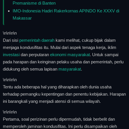
Premanisme di Banten
IMO-Indonesia Hadiri Rakerkornas APINDO Ke XXXV di
Makassar
\n
\n\n
\n
Dari sisi
pemerintah daerah
kami melihat, cukup bijak dalam
menjaga kondusifitas itu. Mulai dari aspek tenaga kerja, iklim
investasi
dan perputaran
ekonomi masyarakat
. Untuk sampai
pada harapan dan keinginan pelaku usaha dan pemerintah, perlu
didukung oleh semua lapisan
masyarakat
.
\n
\n\n
\n
Tentu ada beberapa hal yang diharapkan oleh dunia usaha
terhadap pemangku kepentingan dan penentu kebijakan. Harapan
ini barangkali yang menjadi atensi di semua wilayah.
\n
\n\n
\n
Pertama, soal perizinan perlu dipermudah, tidak berbelit dan
memperoleh jaminan kondusifitas. Ini perlu disampaikan oleh