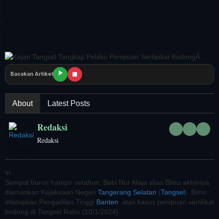
Bacakan Artikel
About
Latest Posts
Redaksi
Redaksi
\n
Sempat buron hampir setahun, Bebi Nur Maja alias Bimo akhirnya
diamankan Kejaksaan Negeri
Tangerang Selatan
(
Tangsel
). Bimo
ditetapkan Pengadilan Tinggi
Banten
atas kasus penipuan sertifikat
bodong di Tangsel Rabu (10/1/2024).