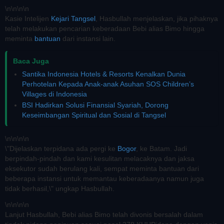
\n
\n\n
\n
Kasie Intelijen
Kejari Tangsel
, Hasbullah menjelaskan, jika pihaknya
telah melakukan pencarian keberadaan Bebi alias Bimo hingga
meminta
bantuan
dari instansi lain.
Baca Juga
Santika Indonesia Hotels & Resorts Kenalkan Dunia
Perhotelan Kepada Anak-anak Asuhan SOS Children’s
Villages di Indonesia
BSI Hadirkan Solusi Finansial Syariah, Dorong
Keseimbangan Spiritual dan Sosial di Tangsel
\n
\n\n
\n
\"Dijelaskan terpidana ada pergi ke
Bogor
, ke Batam. Jadi
berpindah-pindah dan kami kesulitan melacaknya dan jaksa
eksekutor sudah berulang kali, sempat meminta bantuan dari
beberapa instansi untuk memantau keberadaanya namun juga
tidak berhasil,\" ungkap Hasbullah.
\n
\n\n
\n
Lanjut Hasbullah, Bebi alias Bimo telah divonis bersalah dalam