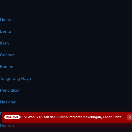
Home
Berita
Iklan
Contact
Banten
Tangerang Raya
Pendidikan
Nasional
Politik
x
Waduk Rusak dan El Nino Perparah Kekeringan, Lahan Pertanian Desa Kreman Tegal Terancam Nganggur
16:51
DAERAH
Daerah