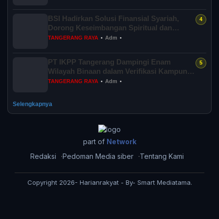
BSI Hadirkan Solusi Finansial Syariah,
Dorong Keseimbangan Spiritual dan
Sosial...
TANGERANG RAYA
•
Adm
•
PT IKPP Tangerang Dampingi Enam
Wilayah Binaan dalam Verifikasi Kampung
Iklim Ba...
TANGERANG RAYA
•
Adm
•
Selengkapnya
part of
Network
Redaksi
Pedoman Media siber
Tentang Kami
Copyright 2026- Harianrakyat - By- Smart Mediatama.