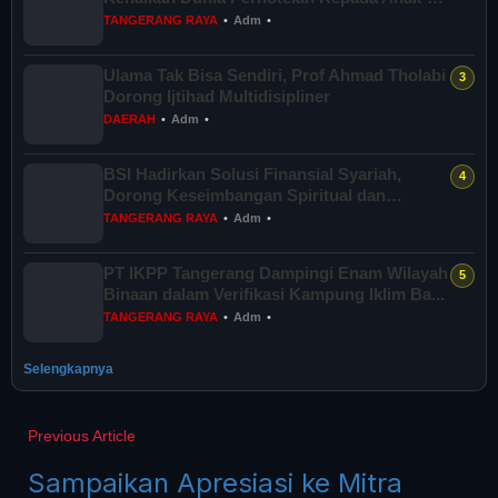
anak As...
TANGERANG RAYA
•
Adm
•
Ulama Tak Bisa Sendiri, Prof Ahmad Tholabi
Dorong Ijtihad Multidisipliner
DAERAH
•
Adm
•
BSI Hadirkan Solusi Finansial Syariah,
Dorong Keseimbangan Spiritual dan
Sosial...
TANGERANG RAYA
•
Adm
•
PT IKPP Tangerang Dampingi Enam Wilayah
Binaan dalam Verifikasi Kampung Iklim Ba...
TANGERANG RAYA
•
Adm
•
Selengkapnya
Previous Article
Sampaikan Apresiasi ke Mitra