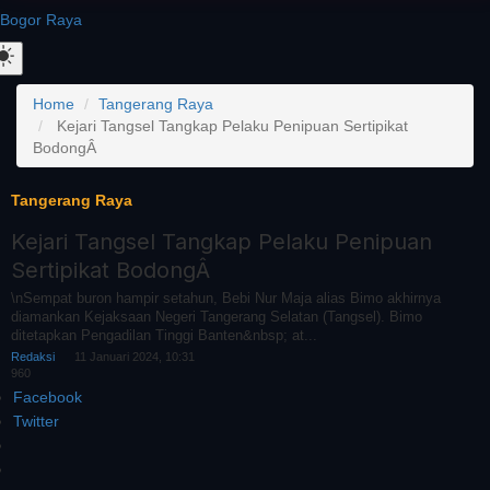
Bogor Raya
Home
Tangerang Raya
Kejari Tangsel Tangkap Pelaku Penipuan Sertipikat
BodongÂ
Tangerang Raya
Kejari Tangsel Tangkap Pelaku Penipuan
Sertipikat BodongÂ
\nSempat buron hampir setahun, Bebi Nur Maja alias Bimo akhirnya
diamankan Kejaksaan Negeri Tangerang Selatan (Tangsel). Bimo
ditetapkan Pengadilan Tinggi Banten&nbsp; at...
Redaksi
11 Januari 2024, 10:31
960
Facebook
Twitter