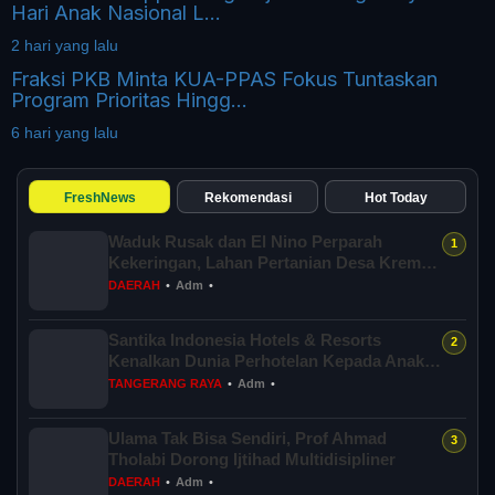
Hari Anak Nasional L...
2 hari yang lalu
Fraksi PKB Minta KUA-PPAS Fokus Tuntaskan
Program Prioritas Hingg...
6 hari yang lalu
FreshNews
Rekomendasi
Hot Today
Waduk Rusak dan El Nino Perparah
Kekeringan, Lahan Pertanian Desa Kreman
Tegal T...
DAERAH
•
Adm
•
Santika Indonesia Hotels & Resorts
Kenalkan Dunia Perhotelan Kepada Anak-
anak As...
TANGERANG RAYA
•
Adm
•
Ulama Tak Bisa Sendiri, Prof Ahmad
Tholabi Dorong Ijtihad Multidisipliner
DAERAH
•
Adm
•