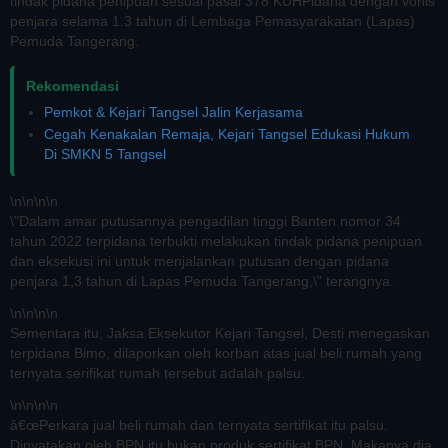
tindak pidana penipuan sesuai pasal 378 KUHPidana dengan vonis
penjara selama 1.3 tahun di Lembaga Pemasyarakatan (Lapas)
Pemuda Tangerang.
Rekomendasi
Pemkot & Kejari Tangsel Jalin Kerjasama
Cegah Kenakalan Remaja, Kejari Tangsel Edukasi Hukum
Di SMKN 5 Tangsel
\n
\n\n
\n
\"Dalam amar putusannya pengadilan tinggi Banten nomor 34
tahun 2022 terpidana terbukti melakukan tindak pidana penipuan
dan eksekusi ini untuk menjalankan putusan dengan pidana
penjara 1,3 tahun di Lapas Pemuda Tangerang,\" terangnya.
\n
\n\n
\n
Sementara itu, Jaksa Eksekutor Kejari Tangsel, Desti menegaskan
terpidana Bimo, dilaporkan oleh korban atas jual beli rumah yang
ternyata serifikat rumah tersebut adalah palsu.
\n
\n\n
\n
â€œPerkara jual beli rumah dan ternyata sertifikat itu palsu.
Dinyatakan oleh BPN itu bukan produk sertifikat BPN. Makanya dia