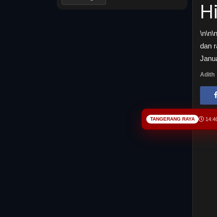
H
\n\n\
dan r
Janua
Adith
TANGERANG RAYA
14:4