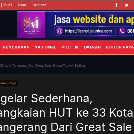
Iklan
Contact
| 15:21
PENDIDIKAN
NASIONAL
POLITIK
DAERAH
BOGOR RAYA
3 Kota Tangerang Dari Great Sale Hingga Tarawih Keliling
erang Raya
igelar Sederhana,
angkaian HUT ke 33 Kota
angerang Dari Great Sale