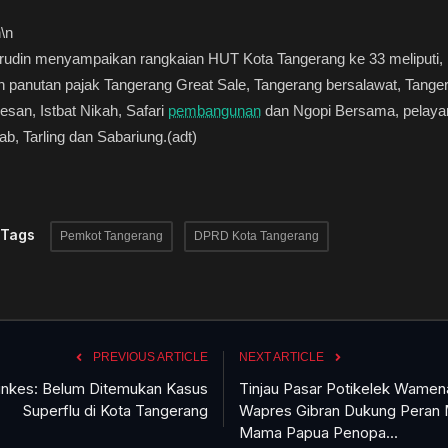
n
\n
rudin menyampaikan rangkaian HUT Kota Tangerang ke 33 meliputi,
 panutan pajak Tangerang Great Sale, Tangerang bersalawat, Tange
san, Istbat Nikah, Safari
pembangunan
dan Ngopi Bersama, pelaya
ab, Tarling dan Sabariung.(adt)
 Tags
Pemkot Tangerang
DPRD Kota Tangerang
PREVIOUS ARTICLE
NEXT ARTICLE
inkes: Belum Ditemukan Kasus
Tinjau Pasar Potikelek Wamen
Superflu di Kota Tangerang
Wapres Gibran Dukung Peran
Mama Papua Penopa...