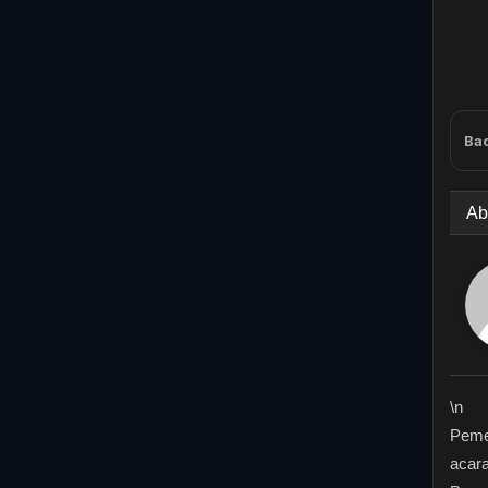
Bac
Ab
\n
Peme
acara