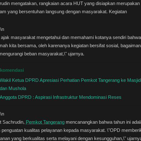
rudin mengatakan, rangkaian acara HUT yang disiapkan merupakan
ram yang bersentuhan langsung dengan masyarakat. Kegiatan
n
\n
ta ajak masyarakat mengetahui dan memahami kotanya sendiri bahwa
umah kita bersama, oleh karenanya kegiatan bersifat sosial, bagaiman
mengurangi beban masyarakat,\" ujarnya.
komendasi
Wakil Ketua DPRD Apresiasi Perhatian Pemkot Tangerang ke Masjid
dan Mushola
Anggota DPRD : Aspirasi Infrastruktur Mendominasi Reses
n
\n
t Sachrudin,
Pemkot Tangerang
mencanangkan bahwa tahun ini adal
n penguatan kualitas pelayanan kepada masyarakat. \"OPD memberi
anan yang berkualitas serta melayani dengan kesungguhan,\" ujarny