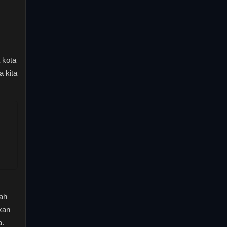
 kota
a kita
ah
kan
a.