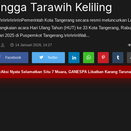
ingga Tarawih Keliling
n\n\n\n\n\n\nPemerintah Kota Tangerang secara resmi meluncurkan 
angkaian acara Hari Ulang Tahun (HUT) ke 33 Kota Tangerang, Rabu
ri 2025 di Puspemkot Tangerang.\n\n\n\nWali...
14 Januari 2026, 14:27
Facebook
Twitter
Aksi Nyata Selamatkan Situ 7 Muara, GANESPA Libatkan Karang Tarun
0