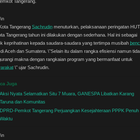
emkot Tangerang.
n
\n
 Kota Tangerang
Sachrudin
menuturkan, pelaksanaan peringatan HUT
ta Tangerang tahun ini dilakukan dengan sederhana. Hal ini sebagai
uk keprihatinan kepada saudara-saudara yang tertimpa musibah
benc
di Aceh dan Sumatera. \"Selain itu dalam rangka efisiensi namun tid
urangi makna dengan rangkaian program yang bermanfaat untuk
arakat
\" ujar Sachrudin.
ca Juga
Aksi Nyata Selamatkan Situ 7 Muara, GANESPA Libatkan Karang
Taruna dan Komunitas
DPRD-Pemkot Tangerang Perjuangkan Kesejahteraan PPPK Penuh
Waktu
n
\n