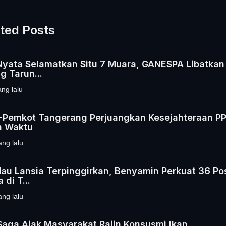
ted Posts
Nyata Selamatkan Situ 7 Muara, GANESPA Libatkan
g Tarun...
ang lalu
Pemkot Tangerang Perjuangkan Kesejahteraan P
h Waktu
ang lalu
au Lansia Terpinggirkan, Benyamin Perkuat 36 Po
 di T...
ang lalu
 Saga Ajak Masyarakat Rajin Konsusmi Ikan