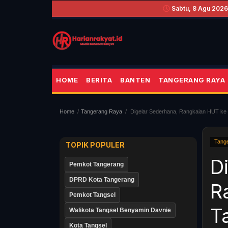
Sabtu, 8 Agu 2026 
HOME
BERITA
BANTEN
TANGERANG RAYA
Home
Tangerang Raya
Digelar Sederhana, Rangkaian HUT ke 3
Tang
TOPIK POPULER
D
Pemkot Tangerang
DPRD Kota Tangerang
R
Pemkot Tangsel
T
Walikota Tangsel Benyamin Davnie
Kota Tangsel