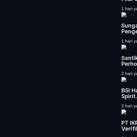
1 hari y
Sunga
Penge
1 hari y
Santi
Perho
2 hari y
BSI H
Spirit.
3 hari y
PT IK
Verifi