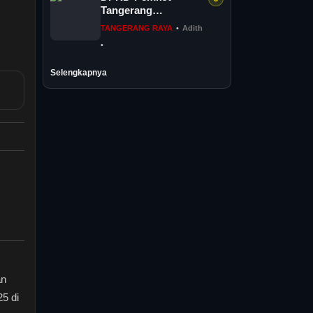
Sodor
Tangerang
Perjuangkan
TANGERANG RAYA
•
Adith
Kesejahteraan PPPK
•
Penuh Waktu
Selengkapnya
an
5 di