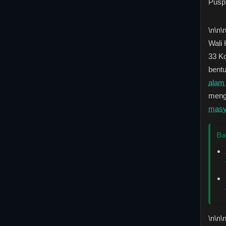
Pusp
\n
\n\
Wali
33 Ko
bent
alam
meng
masy
Ba
\n
\n\