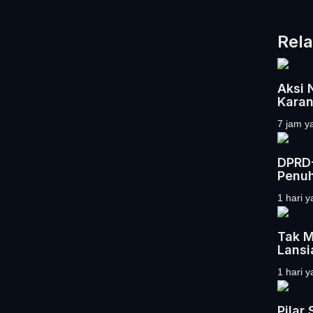
Rela
Aksi 
Karan
7 jam y
DPRD-
Penu
1 hari y
Tak M
Lansia
1 hari y
Pilar