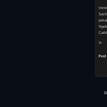
\n
\n\
Sach
pekan
Ngebe
Cathl
\n
Post
D