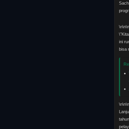
Sach
prog
\n
\n\
\"Ki
ini r
bisa 
Re
\n
\n\
Lanju
tahu
pelay