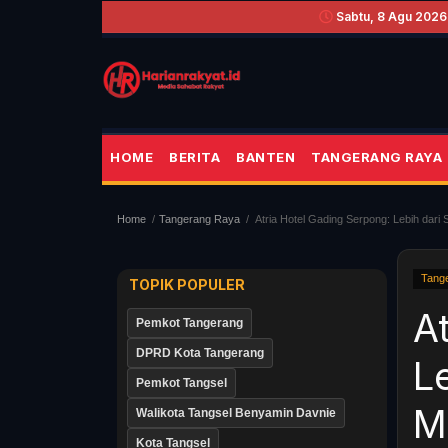
Sabtu, 8 Agu 2026 
HOME
BERITA
BANTEN
TANGERANG RAYA
Home
Tangerang Raya
Atria Hotel Gading Serpong: Lebih dari
Tang
TOPIK POPULER
A
Pemkot Tangerang
DPRD Kota Tangerang
L
Pemkot Tangsel
M
Walikota Tangsel Benyamin Davnie
Kota Tangsel