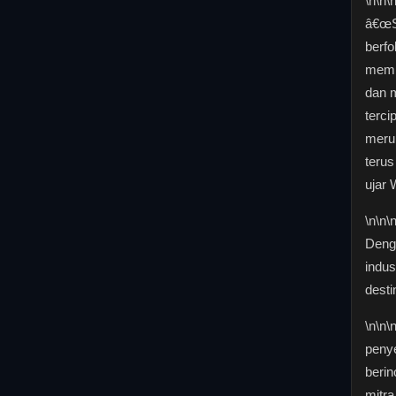
\n
\n\
â€œSe
berfo
memb
dan m
terci
merup
terus
ujar 
\n
\n\
Denga
indus
desti
\n
\n\
penye
berin
mitra