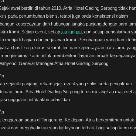
n
\n
jak awal berdiri di tahun 2010, Atria Hotel Gading Serpong tidak ha
kus pada pertumbuhan bisnis, tetapi juga pada konsistensi dalam
angun kepercayaan dan hubungan jangka panjang dengan para ta
itra kami. Setiap event, setiap
kunjungan
, dan setiap pengalaman y
pta menjadi bagian dari perjalanan kami. Penghargaan yang kami ter
akan hasil kerja keras seluruh tim dan kepercayaan para tamu yan
 menginspirasi kami untuk memberikan layanan terbaik ke depannya,
Wahyono, General Manager Atria Hotel Gading Serpong.
n
\n
n sejarah panjang, rekam jejak event yang solid, serta pengakuan
tri dan tamu, Atria Hotel Gading Serpong terus melangkah maju seba
nasi unggulan untuk akomodasi dan
n
\n
lenggaraan acara di Tangerang. Ke depan, Atria berkomitmen untuk 
ovasi dan menghadirkan standar layanan terbaik bagi setiap tamu da
.