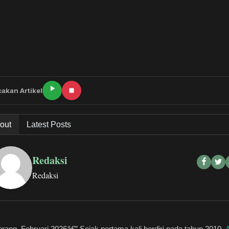
akan Artikel
out
Latest Posts
Redaksi
Redaksi
rang, Februari 2026â€” Sejak pertama kali berdiri pada tahun 2010,
A