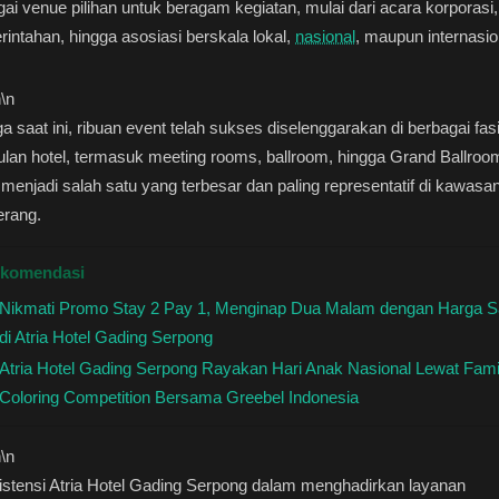
ai venue pilihan untuk beragam kegiatan, mulai dari acara korporasi,
intahan, hingga asosiasi berskala lokal,
nasional
, maupun internasio
n
\n
a saat ini, ribuan event telah sukses diselenggarakan di berbagai fasi
lan hotel, termasuk meeting rooms, ballroom, hingga Grand Ballroo
menjadi salah satu yang terbesar dan paling representatif di kawasa
erang.
komendasi
Nikmati Promo Stay 2 Pay 1, Menginap Dua Malam dengan Harga S
di Atria Hotel Gading Serpong
Atria Hotel Gading Serpong Rayakan Hari Anak Nasional Lewat Fami
Coloring Competition Bersama Greebel Indonesia
n
\n
stensi Atria Hotel Gading Serpong dalam menghadirkan layanan