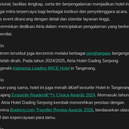
sional, fasilitas lengkap, serta tim berpengalaman menjadikan hotel in
ai mitra terpercaya bagi berbagai institusi dan penyelenggara acara.
p event dirancang dengan detail dan standar layanan tinggi,
erminkan dedikasi Atria dalam menciptakan pengalaman yang berk
ernilai.
n
\n
men tersebut juga tercermin melalui berbagai
penghargaan
bergengs
telah diraih. Pada tahun 2024/2025, Atria Hotel Gading Serpong
ugerahi
Indonesia Leading MICE Hotel
in Tangerang.
n
\n
hun yang sama, hotel ini juga meraih â€œFavourite Hotel in Tangeran
 ajang
Exquisite Readerâ€™s Choice Awards 2024
. Memasuki tahun
 Atria Hotel Gading Serpong kembali menorehkan prestasi dengan
rima
Booking.com Traveller Review Awards 2026
, berdasarkan ulas
if dan kepercayaan para tamu.