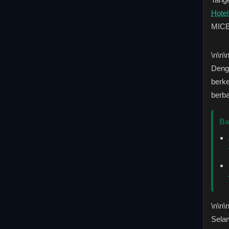
Hote
MICE
\n
\n\
Deng
berke
berba
Ba
\n
\n\
Selam