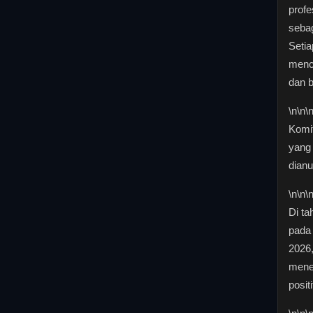
profe
sebag
Setia
menc
dan b
\n
\n\
Komit
yang 
dian
\n
\n\
Di ta
pada
2026,
mene
posit