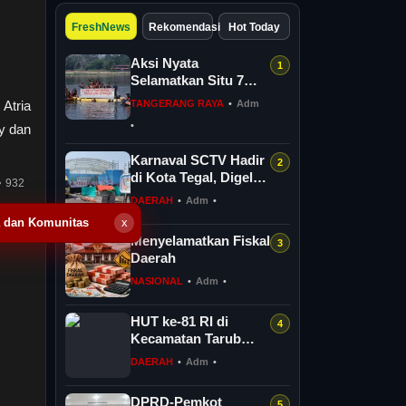
FreshNews
Rekomendasi
Hot Today
Aksi Nyata
Selamatkan Situ 7
Muara, GANESPA
 Atria
TANGERANG RAYA
•
Adm
Libatkan Karang
•
ty dan
Taruna dan
Komunitas
Karnaval SCTV Hadir
di Kota Tegal, Digelar
932
Gratis Selama Dua
DAERAH
•
Adm
•
Hari
a dan Komunitas
x
Menyelamatkan Fiskal
Daerah
NASIONAL
•
Adm
•
HUT ke-81 RI di
Kecamatan Tarub
Tegal Bakal
DAERAH
•
Adm
•
Dimeriahkan
Permainan Gobak
DPRD-Pemkot