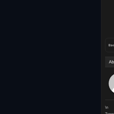
Bac
Ab
\n
Tange