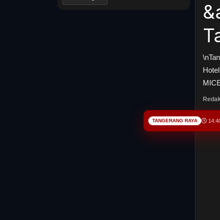
&
T
\nTan
Hotel
MICE
Redak
TANGERANG RAYA
14:4