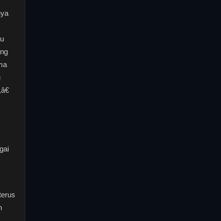
nya
mu
ang
ima
g
â€
gai
terus
n