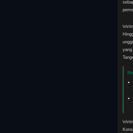
sebag
pemer
\n
\n\
Hingg
unggu
yang 
Tang
Re
\n
\n\
Konsi