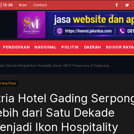
Iklan
Contact
| 13:38
PENDIDIKAN
NASIONAL
POLITIK
DAERAH
BOGOR RAYA
 Satu Dekade Menjadi Ikon Hospitality &amp; MICE Terpercaya di Tangerang
erang Raya
tria Hotel Gading Serpon
ebih dari Satu Dekade
enjadi Ikon Hospitality