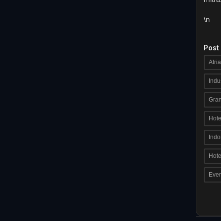
\n
Post
Atri
Indu
Gran
Hote
Indo
Hote
Even