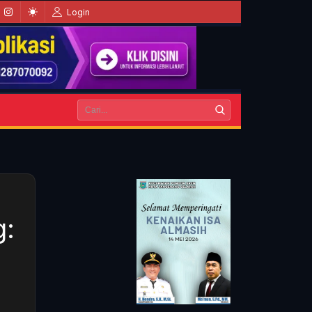
Login
g: