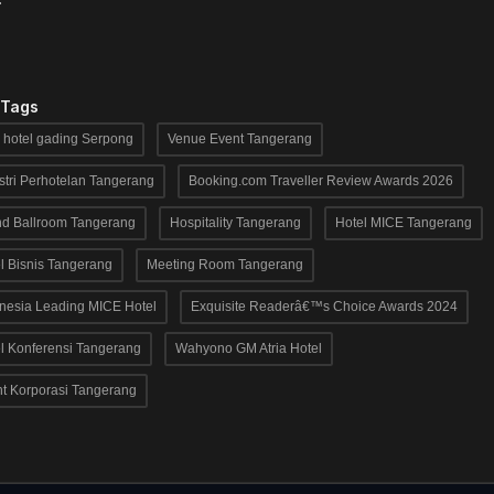
 Tags
a hotel gading Serpong
Venue Event Tangerang
stri Perhotelan Tangerang
Booking.com Traveller Review Awards 2026
d Ballroom Tangerang
Hospitality Tangerang
Hotel MICE Tangerang
l Bisnis Tangerang
Meeting Room Tangerang
nesia Leading MICE Hotel
Exquisite Readerâ€™s Choice Awards 2024
l Konferensi Tangerang
Wahyono GM Atria Hotel
t Korporasi Tangerang