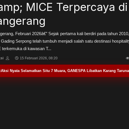
amp; MICE Terpercaya di
angerang
gerang, Februari 2026â€” Sejak pertama kali berdiri pada tahun 2010,
 Gading Serpong telah tumbuh menjadi salah satu destinasi hospitali
 terkemuka di kawasan T...
si
15 Februari 2026, 08:20
Facebook
Twitter
Aksi Nyata Selamatkan Situ 7 Muara, GANESPA Libatkan Karang Tarun
0