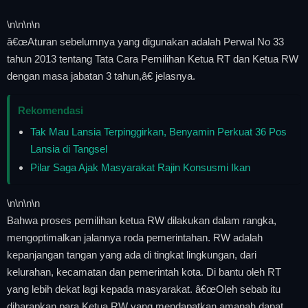
\n
\n\n
\n
â€œAturan sebelumnya yang digunakan adalah Perwal No 33
tahun 2013 tentang Tata Cara Pemilihan Ketua RT dan Ketua RW
dengan masa jabatan 3 tahun,â€ jelasnya.
Rekomendasi
Tak Mau Lansia Terpinggirkan, Benyamin Perkuat 36 Pos
Lansia di Tangsel
Pilar Saga Ajak Masyarakat Rajin Konsusmi Ikan
\n
\n\n
\n
Bahwa proses pemilihan ketua RW dilakukan dalam rangka,
mengoptimalkan jalannya roda pemerintahan. RW adalah
kepanjangan tangan yang ada di tingkat lingkungan, dari
kelurahan, kecamatan dan pemerintah kota. Di bantu oleh RT
yang lebih dekat lagi kepada masyarakat. â€œOleh sebab itu
diharapkan para Ketua RW yang mendapatkan amanah dapat