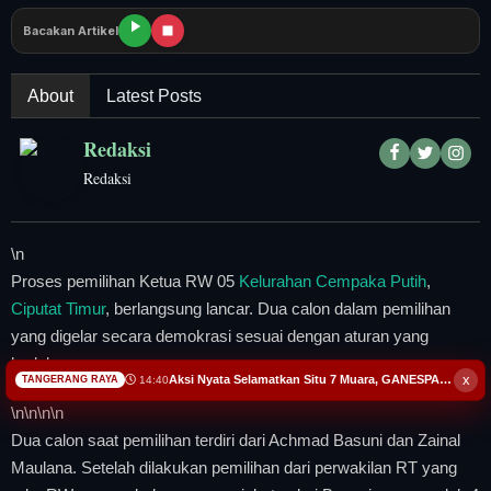
Tangerang Raya
Bacakan Artikel
Pendidikan
About
Latest Posts
Nasional
Redaksi
Politik
Redaksi
Daerah
\n
Proses pemilihan Ketua RW 05
Kelurahan Cempaka Putih
,
Bogor Raya
Ciputat Timur
, berlangsung lancar. Dua calon dalam pemilihan
yang digelar secara demokrasi sesuai dengan aturan yang
berlaku.
x
Aksi Nyata Selamatkan Situ 7 Muara, GANESPA Libatkan Karang Taruna dan Komunitas
14:40
TANGERANG RAYA
\n
\n\n
\n
Dua calon saat pemilihan terdiri dari Achmad Basuni dan Zainal
Maulana. Setelah dilakukan pemilihan dari perwakilan RT yang