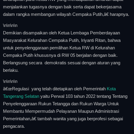
menjalankan tugasnya dengan baik serta dapat bekerjasama
dalam rangka membangun wilayah Cempaka Putih,â€ harapnya.
\n
\n\n
\n
Demikian disampaikan oleh Ketua Lembaga Pemberdayaan
Masyarakat Kelurahan Cempaka Putih, Iriyanti Ritan, bahwa
untuk penyelenggaraan pemilihan Ketua RW di Kelurahan
Cempaka Putih khususnya di RW 05 berjalan dengan baik.
Berlangsung secara demokratis sesuai dengan aturan yang
berlaku.
\n
\n\n
\n
â€œRegulasi yang telah ditetapkan oleh Pemerintah
Kota
Tangerang Selatan
yaitu Perwal 103 tahun 2022 tentang Tentang
Penyelenggaraan Rukun Tetangga dan Rukun Warga Untuk
Membantu Mempermudah Pelayanan Maupun Administrasi
Pemerintahan,â€ tambah wanita yang juga berprofesi sebagai
pengacara.