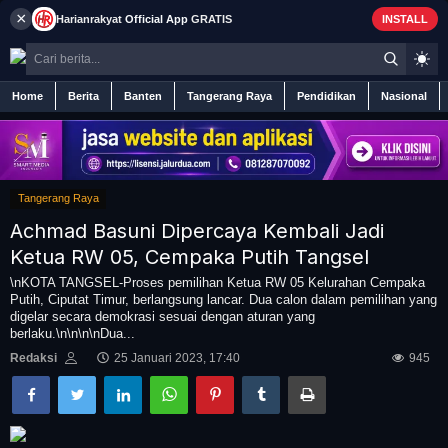
×
Harianrakyat
Official App
GRATIS
INSTALL
Home
Berita
Banten
Tangerang Raya
Pendidikan
Nasional
Tangerang Raya
Home
Achmad Basuni Dipercaya Kembali Jadi
Berita
Ketua RW 05, Cempaka Putih Tangsel
\nKOTA TANGSEL-Proses pemilihan Ketua RW 05 Kelurahan Cempaka
Putih, Ciputat Timur, berlangsung lancar. Dua calon dalam pemilihan yang
Iklan
digelar secara demokrasi sesuai dengan aturan yang
berlaku.\n\n\n\nDua...
Contact
Redaksi
25 Januari 2023, 17:40
945
Banten