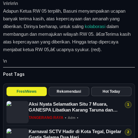
\n
\n\n
\n
Adapun Ketua RW 05 terpilih, Basuni menyampaikan ucapan
banyak terima kasih, atas kepercayaan dan amanah yang
diberikan. Dirinya berharap, untuk saling
kolaborasi
dalam
membangun dan memajukan wilayah RW 05. â€œTerima kasih
atas kepercayaan yang diberikan. Hingga tetap dipercaya
menjabat ketua RW 05,â€ ucapnya syukur. (red).
\n
Post Tags
FreshNews
Rekomendasi
Hot Today
Aksi Nyata Selamatkan Situ 7 Muara,
GANESPA Libatkan Karang Taruna dan
Komunitas
TANGERANG RAYA
•
Adm
•
Karnaval SCTV Hadir di Kota Tegal, Digelar
Gratis Selama Dua Hari