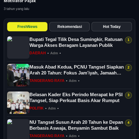
Motivator Pajak
Tangerang Raya
3 tahun yang lalu
Pendidikan
FreshNews
Rekomendasi
Hot Today
Nasional
Bupati Tegal Tilik Desa Sumingkir, Ratusan
Warga Akses Beragam Layanan Publik
Politik
DAERAH
•
Adm
•
Daerah
Masuk Abad Kedua, PCNU Tangsel Siapkan
Arah 20 Tahun: Fokus Jam’iyah, Jamaah
dan...
TANGERANG RAYA
•
Adm
•
Bogor Raya
Belasan Kader Eks Perindo Merapat ke PSI
Tangsel, Siap Perkuat Basis Akar Rumput
POLITIK
•
Adm
•
NU Tangsel Susun Arah 20 Tahun ke Depan
Berbasis Aswaja, Benyamin Sambut Baik
TANGERANG RAYA
•
Adm
•