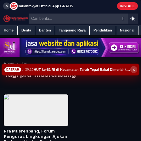
×
Harianrakyat
Official App
GRATIS
INSTALL
Home
Berita
Banten
Tangerang Raya
Pendidikan
Nasional
Home
Home
›
Tag
x
HUT ke-81 RI di Kecamatan Tarub Tegal Bakal Dimeriahkan Permainan Gobak Sodor
20:15
DAERAH
Tag:
pra-musrenbang
Berita
Iklan
Contact
Banten
Pra Musrenbang, Forum
Pengurus Lingkungan Ajukan