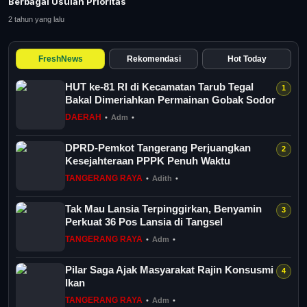
Berbagai Usulan Prioritas
Tangerang Raya
2 tahun yang lalu
Pendidikan
FreshNews
Rekomendasi
Hot Today
Nasional
HUT ke-81 RI di Kecamatan Tarub Tegal
Bakal Dimeriahkan Permainan Gobak Sodor
Politik
DAERAH
•
Adm
•
Daerah
DPRD-Pemkot Tangerang Perjuangkan
Kesejahteraan PPPK Penuh Waktu
TANGERANG RAYA
•
Adith
•
Bogor Raya
Tak Mau Lansia Terpinggirkan, Benyamin
Perkuat 36 Pos Lansia di Tangsel
TANGERANG RAYA
•
Adm
•
Pilar Saga Ajak Masyarakat Rajin Konsusmi
Ikan
TANGERANG RAYA
•
Adm
•