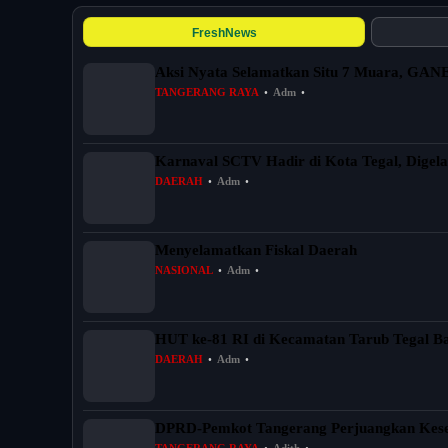
FreshNews
Aksi Nyata Selamatkan Situ 7 Muara, GAN
TANGERANG RAYA
•
Adm
•
Karnaval SCTV Hadir di Kota Tegal, Digela
DAERAH
•
Adm
•
Menyelamatkan Fiskal Daerah
NASIONAL
•
Adm
•
HUT ke-81 RI di Kecamatan Tarub Tegal B
DAERAH
•
Adm
•
DPRD-Pemkot Tangerang Perjuangkan Kes
TANGERANG RAYA
•
Adith
•