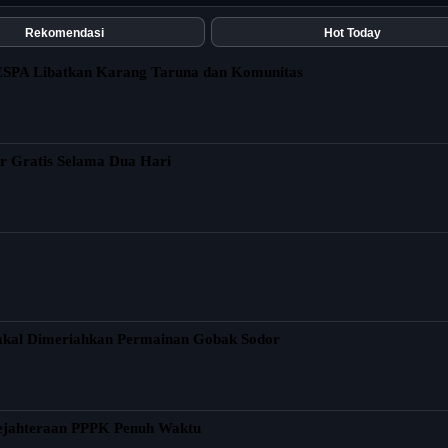
Rekomendasi
Hot Today
ESPA Libatkan Karang Taruna dan Komunitas
r Gratis Selama Dua Hari
akal Dimeriahkan Permainan Gobak Sodor
ejahteraan PPPK Penuh Waktu