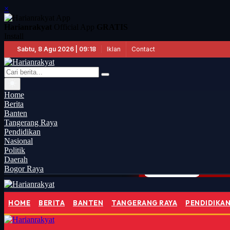
×
Harianrakyat
Official App
GRATIS
Install
Iklan
Contact
Sabtu, 8 Agu 2026 | 09:18
Home
Berita
Banten
Tangerang Raya
Pendidikan
Nasional
Politik
Daerah
Bogor Raya
Aksi
TANGERANG RAYA
14:40
HOME
BERITA
BANTEN
TANGERANG RAYA
PENDIDIKA