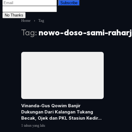
Subscribe
No Thanks
Home
›
Tag
Tag:
nowo-doso-sami-rahar
Vinanda-Gus Qowim Banjir
Dukungan Dari Kalangan Tukang
Becak, Ojek dan PKL Stasiun Kedir...
1 tahun yang lalu