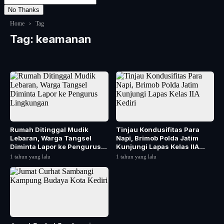
No Thanks
Home
›
Tag
Tag:
keamanan
Rumah Ditinggal Mudik
Tinjau Kondusifitas Para
Lebaran, Warga Tangsel
Napi, Brimob Polda Jatim
Diminta Lapor ke Pengurus
Kunjungi Lapas Kelas IIA
Lingkungan
Kediri
1 tahun yang lalu
1 tahun yang lalu