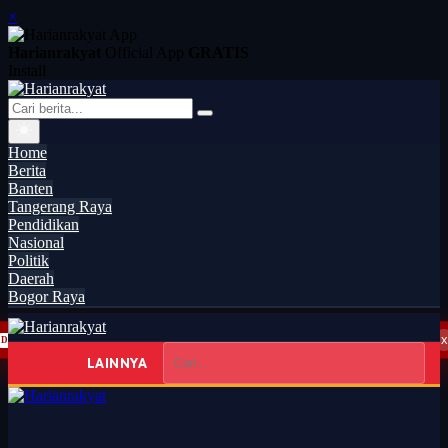
×
Harianrakyat
Official App
GRATIS
Install
Home
Berita
Banten
Tangerang Raya
Pendidikan
Nasional
Politik
Daerah
Bogor Raya
x
HUT ke-81 RI di Kecamatan Tarub Tegal Bakal Dimeriahkan Permainan Gobak Sodor
DAERAH
20:15
LAINNYA