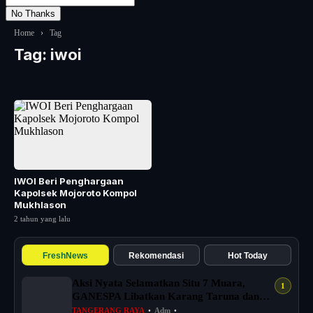
No Thanks
Home
›
Tag
Tag:
iwoi
IWOI Beri Penghargaan
Kapolsek Mojoroto Kompol
Mukhlason
2 tahun yang lalu
FreshNews
Rekomendasi
Hot Today
Aksi Nyata Selamatkan Situ 7 Muara,
GANESPA Libatkan Karang Taruna dan
Komunitas
TANGERANG RAYA
•
Adm
•