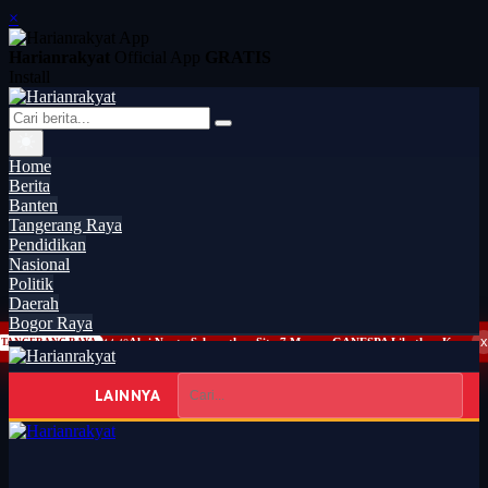
×
Harianrakyat
Official App
GRATIS
Install
Home
Berita
Banten
Tangerang Raya
Pendidikan
Nasional
Politik
Daerah
Bogor Raya
x
Aksi Nyata Selamatkan Situ 7 Muara, GANESPA Libatkan Karang Taruna dan Komunitas
TANGERANG RAYA
14:40
LAINNYA