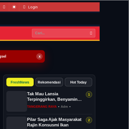
Login
gsel
x
FreshNews
Rekomendasi
Hot Today
Tak Mau Lansia
Terpinggirkan, Benyamin
Perkuat 36 Pos Lansia di
TANGERANG RAYA
•
Adm
•
Tangsel
Pilar Saga Ajak Masyarakat
Rajin Konsusmi Ikan