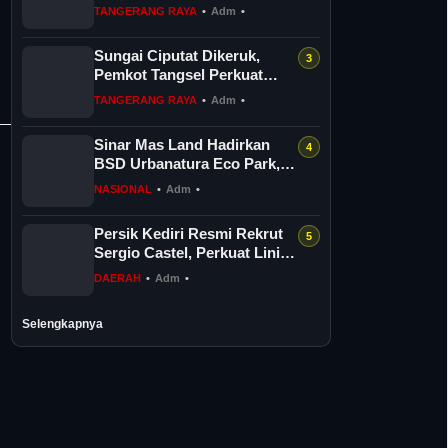
TANGERANG RAYA
•
Adm
•
Sungai Ciputat Dikeruk,
Pemkot Tangsel Perkuat
Sistem Pengendalian Banjir
TANGERANG RAYA
•
Adm
•
Sinar Mas Land Hadirkan
BSD Urbanatura Eco Park,
Taman Hijau Modern
NASIONAL
•
Adm
•
Sepanjang 1,...
Persik Kediri Resmi Rekrut
Sergio Castel, Perkuat Lini
Depan Hadapi Super
DAERAH
•
Adm
•
League...
Selengkapnya