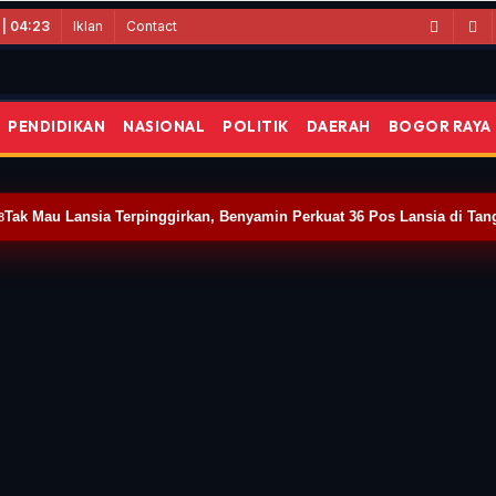
Iklan
Contact
 | 04:23
PENDIDIKAN
NASIONAL
POLITIK
DAERAH
BOGOR RAYA
-jalan
Tak Mau Lansia Terpinggirkan, Benyamin Perkuat 36 Pos Lansia di Tan
8