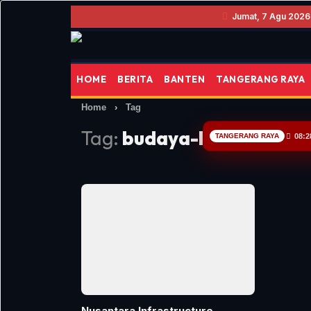
Jumat, 7 Agu 2026
HOME
BERITA
BANTEN
TANGERANG RAYA
Home
›
Tag
Tag:
budaya-keselamatan
TANGERANG RAYA
08:2
Nusantara Infrastructure