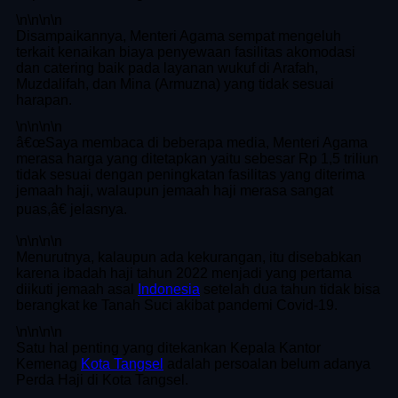
\n
\n\n
\n
Disampaikannya, Menteri Agama sempat mengeluh
terkait kenaikan biaya penyewaan fasilitas akomodasi
dan catering baik pada layanan wukuf di Arafah,
Muzdalifah, dan Mina (Armuzna) yang tidak sesuai
harapan.
\n
\n\n
\n
â€œSaya membaca di beberapa media, Menteri Agama
merasa harga yang ditetapkan yaitu sebesar Rp 1,5 triliun
tidak sesuai dengan peningkatan fasilitas yang diterima
jemaah haji, walaupun jemaah haji merasa sangat
puas,â€ jelasnya.
\n
\n\n
\n
Menurutnya, kalaupun ada kekurangan, itu disebabkan
karena ibadah haji tahun 2022 menjadi yang pertama
diikuti jemaah asal
Indonesia
setelah dua tahun tidak bisa
berangkat ke Tanah Suci akibat pandemi Covid-19.
\n
\n\n
\n
Satu hal penting yang ditekankan Kepala Kantor
Kemenag
Kota Tangsel
adalah persoalan belum adanya
Perda Haji di Kota Tangsel.