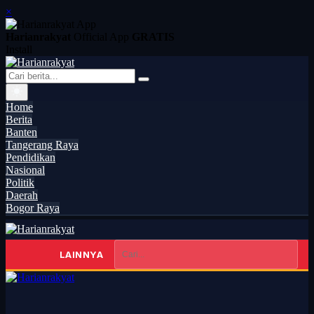
×
Harianrakyat
Official App
GRATIS
Install
Home
Berita
Banten
Tangerang Raya
Pendidikan
Nasional
Politik
Daerah
Bogor Raya
LAINNYA