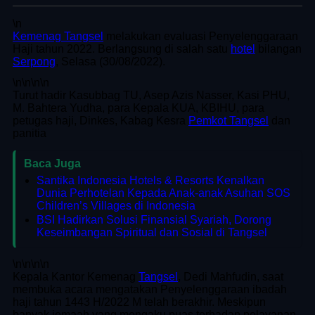
\n
Kemenag Tangsel
melakukan evaluasi Penyelenggaraan
Haji tahun 2022. Berlangsung di salah satu
hotel
bilangan
Serpong
, Selasa (30/08/2022).
\n
\n\n
\n
Turut hadir Kasubbag TU, Asep Azis Nasser, Kasi PHU,
M. Bahtera Yudha, para Kepala KUA, KBIHU, para
petugas haji, Dinkes, Kabag Kesra
Pemkot Tangsel
dan
panitia
Baca Juga
Santika Indonesia Hotels & Resorts Kenalkan
Dunia Perhotelan Kepada Anak-anak Asuhan SOS
Children’s Villages di Indonesia
BSI Hadirkan Solusi Finansial Syariah, Dorong
Keseimbangan Spiritual dan Sosial di Tangsel
\n
\n\n
\n
Kepala Kantor Kemenag
Tangsel
, Dedi Mahfudin, saat
membuka acara mengatakan Penyelenggaraan ibadah
haji tahun 1443 H/2022 M telah berakhir. Meskipun
banyak jemaah yang mengaku puas terhadap pelayanan