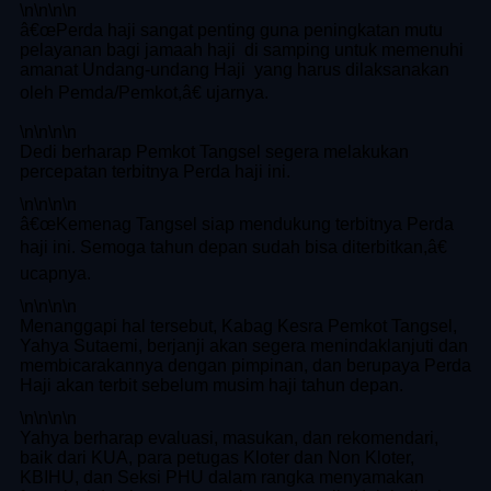
\n
\n\n
\n
â€œPerda haji sangat penting guna peningkatan mutu
pelayanan bagi jamaah haji di samping untuk memenuhi
amanat Undang-undang Haji yang harus dilaksanakan
oleh Pemda/Pemkot,â€ ujarnya.
\n
\n\n
\n
Dedi berharap Pemkot Tangsel segera melakukan
percepatan terbitnya Perda haji ini.
\n
\n\n
\n
â€œKemenag Tangsel siap mendukung terbitnya Perda
haji ini. Semoga tahun depan sudah bisa diterbitkan,â€
ucapnya.
\n
\n\n
\n
Menanggapi hal tersebut, Kabag Kesra Pemkot Tangsel,
Yahya Sutaemi, berjanji akan segera menindaklanjuti dan
membicarakannya dengan pimpinan, dan berupaya Perda
Haji akan terbit sebelum musim haji tahun depan.
\n
\n\n
\n
Yahya berharap evaluasi, masukan, dan rekomendari,
baik dari KUA, para petugas Kloter dan Non Kloter,
KBIHU, dan Seksi PHU dalam rangka menyamakan