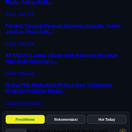
Muda, Kali ini Bidik...
2 hari yang lalu
Pemkot Tangsel Perkuat Ekonomi Syariah, Tekan
Jeratan Pinjol di M...
2 hari yang lalu
ARYADUTA Lippo Village Ajak Keluarga Rayakan
Hari Anak Nasional L...
2 hari yang lalu
Fraksi PKB Minta KUA-PPAS Fokus Tuntaskan
Program Prioritas Hingg...
1 minggu yang lalu
FreshNews
Rekomendasi
Hot Today
Persik Kediri Resmi Rekrut Sergio Castel,