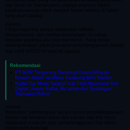
haji tahun ini. Namun perlu adanya evaluasi dalam
pelaksanaannya untuk menjadi bahan refleksi di Tahun
yang akan datang.
\n
\n\n
\n
\"Saya ingin kita semua melakukan refleksi,
mengevaluasi, dan melihat kekurangan. Di setiap
kegiatan pastinya ada plus dan minus. Yang minus
disempurnakan untuk persiapan penyelenggaraan ibadah
haji 1444 H/2023 M nanti,â€ ujarnya.
Rekomendasi
PT IKPP Tangerang Dampingi Enam Wilayah
Binaan dalam Verifikasi Kampung Iklim Banten
Kader Dai Muda Tangsel Kaji Fikih Muamalah Era
Digital: Antara Ridha, Mu’athah dan Tantangan
Transaksi Online
\n
\n\n
\n
Walaupun, sambungnya, secara umum penyelenggaraan
ibadah haji berjalan lancar dan sukses, tapi kita harus
melakukan evaluasi agar penyelenggaraan haji tahun
depan lebih baik lagi.