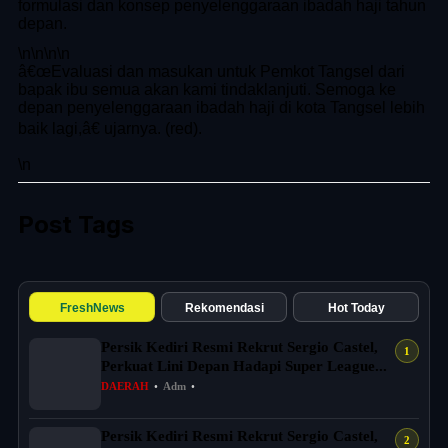
formulasi dan konsep penyelenggaraan ibadah haji tahun
depan.
\n
\n\n
\n
â€œEvaluasi dan masukan untuk Pemkot Tangsel dari
bapak ibu semua akan kami tindaklanjuti. Semoga ke
depan penyelenggaraan ibadah haji di kota Tangsel lebih
baik lagi,â€ ujarnya. (red).
\n
Post Tags
FreshNews
Rekomendasi
Hot Today
Persik Kediri Resmi Rekrut Sergio Castel,
Perkuat Lini Depan Hadapi Super League...
DAERAH
•
Adm
•
Persik Kediri Resmi Rekrut Sergio Castel,