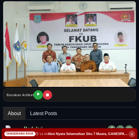
Tangerang Raya
Pendidikan
Nasional
Politik
Daerah
Bogor Raya
Bacakan Artikel
About
Latest Posts
Redaksi
x
Aksi Nyata Selamatkan Situ 7 Muara, GANESPA Libatkan Karang Taruna dan Komunitas
14:40
TANGERANG RAYA
Redaksi