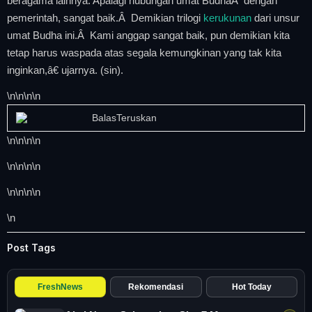
beragama lainnya. Apalagi hubungan umat BudhaÂ dengan
pemerintah, sangat baik.Â Demikian trilogi
kerukunan
dari unsur
umat Budha ini.Â Kami anggap sangat baik, pun demikian kita
tetap harus waspada atas segala kemungkinan yang tak kita
inginkan,â€ ujarnya. (sin).
\n
\n\n
\n
BalasTeruskan
\n
\n\n
\n
\n
\n\n
\n
\n
\n\n
\n
\n
Post Tags
FreshNews
Rekomendasi
Hot Today