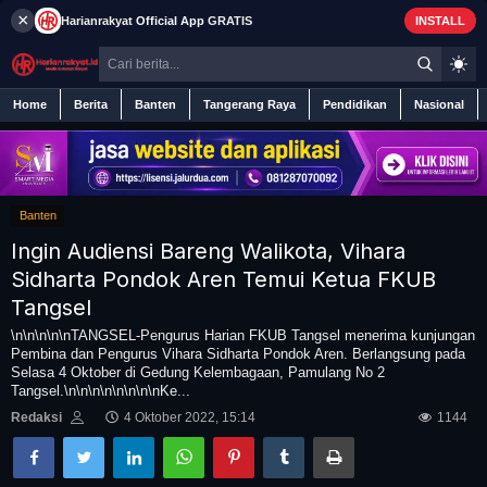
×
Harianrakyat
Official App
GRATIS
INSTALL
Home
Berita
Banten
Tangerang Raya
Pendidikan
Nasional
Banten
Home
Ingin Audiensi Bareng Walikota, Vihara
Berita
Sidharta Pondok Aren Temui Ketua FKUB
Tangsel
Iklan
\n\n\n\n\nTANGSEL-Pengurus Harian FKUB Tangsel menerima kunjungan
Pembina dan Pengurus Vihara Sidharta Pondok Aren. Berlangsung pada
Selasa 4 Oktober di Gedung Kelembagaan, Pamulang No 2
Contact
Tangsel.\n\n\n\n\n\n\n\nKe...
Redaksi
4 Oktober 2022, 15:14
1144
Banten