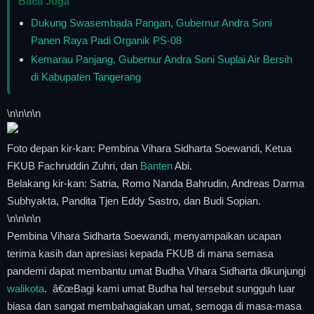
Baca Juga
Dukung Swasembada Pangan, Gubernur Andra Soni
Panen Raya Padi Organik PS-08
Kemarau Panjang, Gubernur Andra Soni Suplai Air Bersih
di Kabupaten Tangerang
\n
\n\n
\n
Foto depan kir-kan: Pembina Vihara Sidharta Soewandi, Ketua
FKUB Fachruddin Zuhri, dan
Banten
Abi.
Belakang kir-kan: Satria, Romo Nanda Bahrudin, Andreas Darma
Subhyakta, Pandita Tjen Eddy Sastro, dan Budi Sopian.
\n
\n\n
\n
Pembina Vihara Sidharta Soewandi, menyampaikan ucapan
terima kasih dan apresiasi kepada FKUB di mana semasa
pandemi dapat membantu umat Budha Vihara Sidharta dikunjungi
walikota
. â€œBagi kami umat Budha hal tersebut sungguh luar
biasa dan sangat membahagiakan umat, semoga di masa-masa