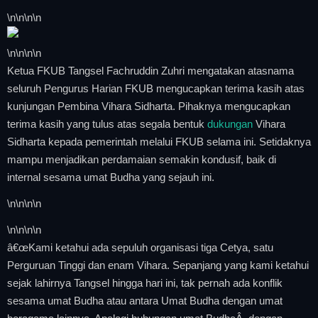
\n
\n\n
\n
\n
\n\n
\n
Ketua FKUB Tangsel Fachruddin Zuhri mengatakan atasnama
seluruh Pengurus Harian FKUB mengucapkan terima kasih atas
kunjungan Pembina Vihara Sidharta. Pihaknya mengucapkan
terima kasih yang tulus atas segala bentuk
dukungan
Vihara
Sidharta kepada pemerintah melalui FKUB selama ini. Setidaknya
mampu menjadikan perdamaian semakin kondusif, baik di
internal sesama umat Budha yang sejauh ini.
\n
\n\n
\n
\n
\n\n
\n
â€œKami ketahui ada sepuluh organisasi tiga Cetya, satu
Perguruan Tinggi dan enam Vihara. Sepanjang yang kami ketahui
sejak lahirnya Tangsel hingga hari ini, tak pernah ada konflik
sesama umat Budha atau antara Umat Budha dengan umat