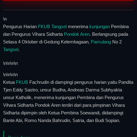
\n
Pengurus Harian
FKUB Tangsel
menerima
kunjungan
Pembina
dan Pengurus Vihara Sidharta
Pondok Aren
. Berlangsung pada
Selasa 4 Oktober di Gedung Kelembagaan,
Pamulang
No 2
Tangsel
.
\n
\n\n
\n
\n
\n\n
\n
Ketua
FKUB
Fachrudin di dampingi pengurus harian yaitu Pandita
Tjen Eddy Sastro, unsur Budha, Andreas Darma Subhyakta
unsur Katholik, menerima kunjungan Pembina dan Pengurus
Vihara Sidharta Pondok Aren terdiri dari para pimpinan Vihara
Sidharta dipimpin oleh Ketua Pembina Soewandi, didampingi
Bante Abi, Romo Nanda Bahrudin, Satria, dan Budi Sopian.