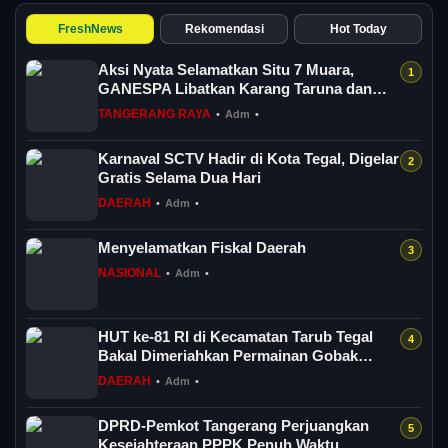
FreshNews
Rekomendasi
Hot Today
Aksi Nyata Selamatkan Situ 7 Muara,
GANESPA Libatkan Karang Taruna dan
Komunitas
TANGERANG RAYA
•
Adm
•
Karnaval SCTV Hadir di Kota Tegal, Digelar
Gratis Selama Dua Hari
DAERAH
•
Adm
•
Menyelamatkan Fiskal Daerah
NASIONAL
•
Adm
•
HUT ke-81 RI di Kecamatan Tarub Tegal
Bakal Dimeriahkan Permainan Gobak
Sodor
DAERAH
•
Adm
•
DPRD-Pemkot Tangerang Perjuangkan
Kesejahteraan PPPK Penuh Waktu